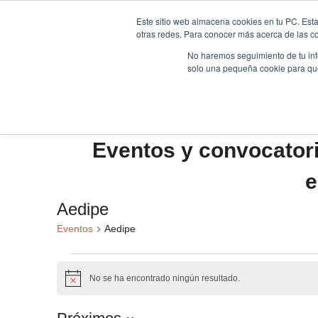
Saltar
Este sitio web almacena cookies en tu PC. Esta
al
otras redes. Para conocer más acerca de las coo
HOME
contenido
No haremos seguimiento de tu info
solo una pequeña cookie para que 
Eventos y convocator
e
Aedipe
Eventos
Aedipe
Eventos
No se ha encontrado ningún resultado.
Aviso