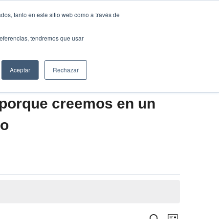
Traducir »
dos, tanto en este sitio web como a través de
DIOS
FUNDACIÓN
CLUB
CONTACTO
preferencias, tendremos que usar
Aceptar
Rechazar
 porque creemos en un
vo
Navegació
Buscar