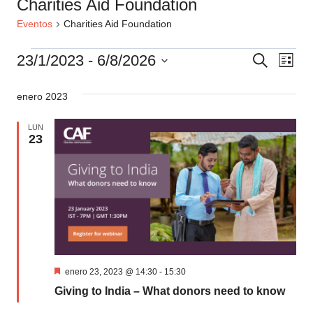
Charities Aid Foundation
Eventos
Charities Aid Foundation
Eventos
Naveg
Nav
23/1/2023
 - 
6/8/2026
Buscar
Lista
de
de
Selecciona
búsqu
enero 2023
la
vis
fecha.
y
de
LUN
23
vistas
Eve
de
Event
Destacado
enero 23, 2023 @ 14:30
-
15:30
Giving to India – What donors need to know