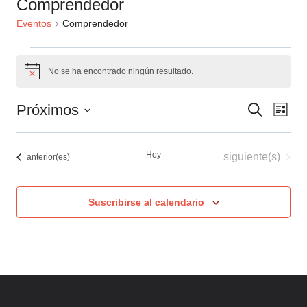
Comprendedor
Eventos
Comprendedor
Eventos
No se ha encontrado ningún resultado.
Aviso
Naveg
Nav
Próximos
Buscar
Lista
de
de
Selecciona
búsqu
la
vis
Hoy
Eventos
siguiente(s)
Eventos
anterior(es)
fecha.
y
de
vistas
Eve
Suscribirse al calendario
de
Event