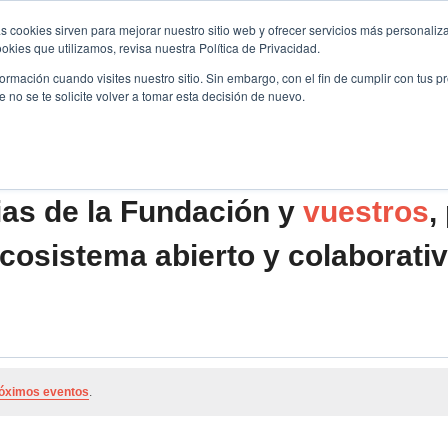
s cookies sirven para mejorar nuestro sitio web y ofrecer servicios más personaliza
kies que utilizamos, revisa nuestra Política de Privacidad.
B2B
FILANTROPÍA
LONGEVIDAD
AGENDA
ME
rmación cuando visites nuestro sitio. Sin embargo, con el fin de cumplir con tus 
no se te solicite volver a tomar esta decisión de nuevo.
ias de la Fundación y
vuestros
,
cosistema abierto y colaborati
óximos eventos
.