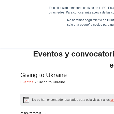
Saltar
Este sitio web almacena cookies en tu PC. Esta
al
otras redes. Para conocer más acerca de las coo
HOME
contenido
No haremos seguimiento de tu info
solo una pequeña cookie para que 
Eventos y convocator
e
Giving to Ukraine
Eventos
Giving to Ukraine
Eventos
No se han encontrado resultados para esta vista. Ir a los
pr
Aviso