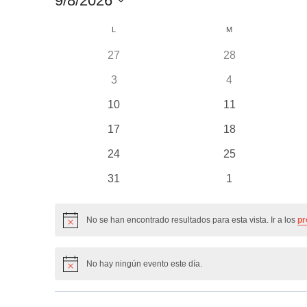
9/8/2026
Selecciona
Calendario
L
LUNES
M
MARTES
la
de
fecha.
0
0
27
28
Eventos
eventos
eventos
0
0
3
4
eventos
eventos
0
0
10
11
eventos
eventos
0
0
17
18
eventos
eventos
0
0
24
25
eventos
eventos
0
0
31
1
eventos
eventos
No se han encontrado resultados para esta vista. Ir a los
pr
Aviso
No hay ningún evento este día.
Aviso