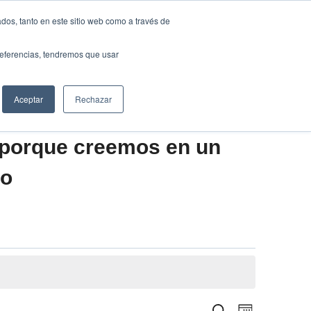
Traducir »
dos, tanto en este sitio web como a través de
DIOS
FUNDACIÓN
CLUB
CONTACTO
preferencias, tendremos que usar
Aceptar
Rechazar
 porque creemos en un
vo
Navegació
Buscar