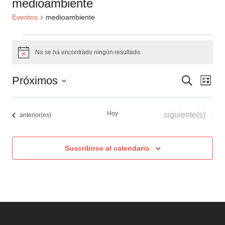
medioambiente
Eventos
medioambiente
Eventos
No se ha encontrado ningún resultado.
Aviso
Naveg
Nav
Próximos
Buscar
Lista
de
de
Selecciona
búsqu
la
vis
Hoy
Eventos
siguiente(s)
Eventos
anterior(es)
fecha.
y
de
vistas
Eve
Suscribirse al calendario
de
Event