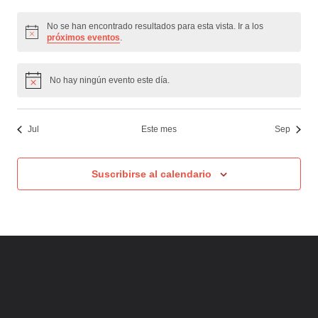
eventos
eventos
eventos
eventos
eventos
eventos
eventos
No se han encontrado resultados para esta vista. Ir a los
Aviso
próximos eventos
.
No hay ningún evento este día.
Aviso
Jul
Este mes
Sep
Suscribirse al calendario