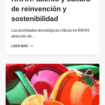
de reinvención y
sostenibilidad
Las prioridades tecnológicas críticas en RRHH:
atracción de…
PRIORIDADES
LEER MÁS
TECNOLÓGICAS
CRÍTICAS
EN
RRHH:
TALENTO
Y
CULTURA
DE
REINVENCIÓN
Y
SOSTENIBILIDAD