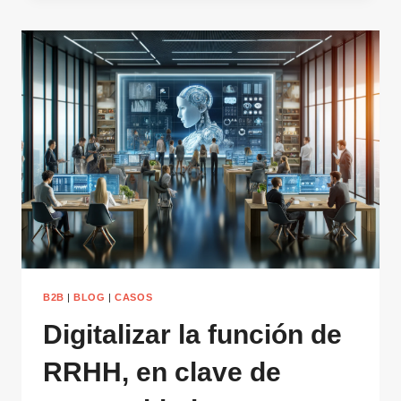
Y
VENTAS:
DIEZ
SOLUCIONES
DIGITALES
DISRUPTIVAS
B2B
|
BLOG
|
CASOS
Digitalizar la función de
RRHH, en clave de