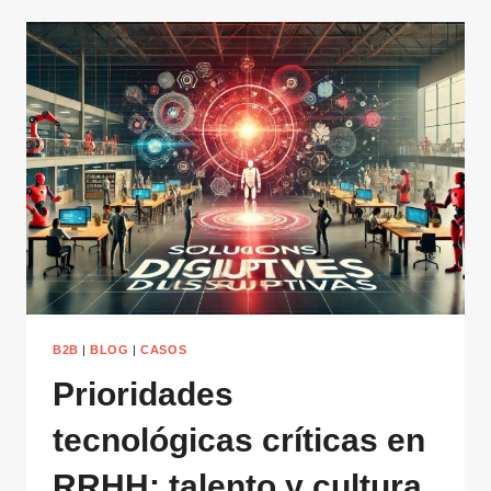
B2B
|
BLOG
|
CASOS
Prioridades
tecnológicas críticas en
RRHH: talento y cultura