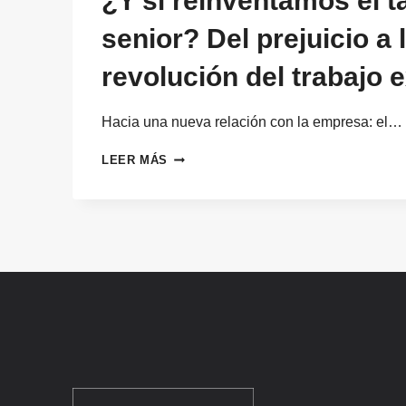
¿Y si reinventamos el t
senior? Del prejuicio a 
revolución del trabajo 
Hacia una nueva relación con la empresa: el…
¿Y
LEER MÁS
SI
REINVENTAMOS
EL
TALENTO
SENIOR?
DEL
PREJUICIO
A
LA
REVOLUCIÓN
DEL
TRABAJO
EXPERTO