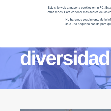
Saltar
Este sitio web almacena cookies en tu PC. Esta
al
otras redes. Para conocer más acerca de las coo
HOME
contenido
No haremos seguimiento de tu info
solo una pequeña cookie para que 
diversidad