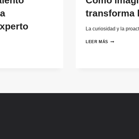
alento
Cómo imagin
la
transforma 
experto
La curiosidad y la proa
CÓMO
LEER MÁS
IMAGINAR
EL
FUTURO
DEL
TRABAJO
TRANSFORMA
LA
CULTURA
DE
EMPRESA