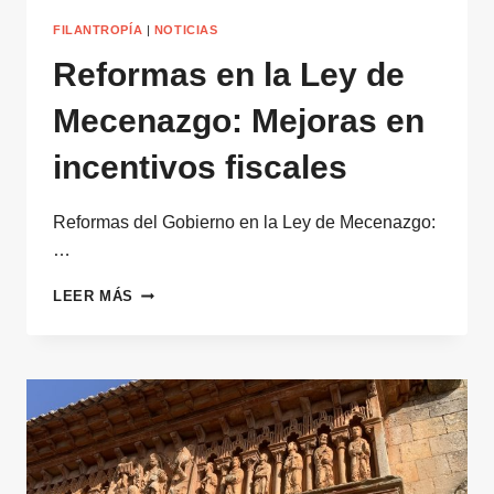
FILANTROPÍA
|
NOTICIAS
Reformas en la Ley de
Mecenazgo: Mejoras en
incentivos fiscales
Reformas del Gobierno en la Ley de Mecenazgo:
…
REFORMAS
LEER MÁS
EN
LA
LEY
DE
MECENAZGO:
MEJORAS
EN
INCENTIVOS
FISCALES