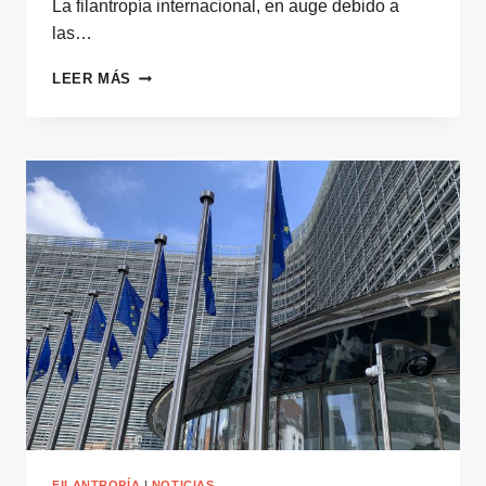
La filantropía internacional, en auge debido a
las…
FILANTROPÍA
LEER MÁS
INTERNACIONAL:
LA
NUEVA
ERA
DE
LA
GENEROSIDAD
QUE
ESTÁ
CAMBIANDO
EL
MUNDO
FILANTROPÍA
|
NOTICIAS