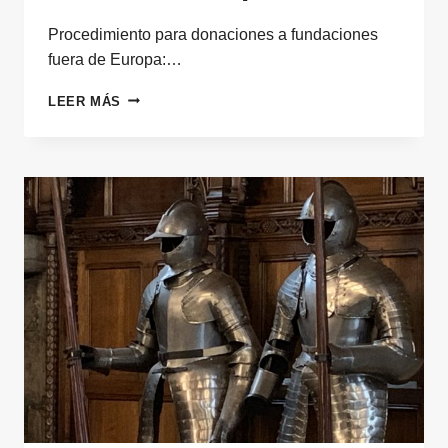
Procedimiento para donaciones a fundaciones
fuera de Europa:…
PROCEDIMIENTO
LEER MÁS
PARA
DONACIONES
DESDE
ESPAÑA
A
FUNDACIONES
FUERA
DE
EUROPA