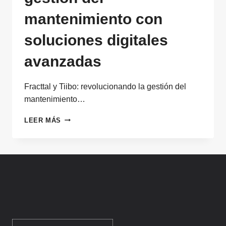
mantenimiento con
soluciones digitales
avanzadas
Fracttal y Tiibo: revolucionando la gestión del
mantenimiento…
FRACTTAL
LEER MÁS
Y
TIIBO:
REVOLUCIONANDO
LA
GESTIÓN
DEL
MANTENIMIENTO
CON
SOLUCIONES
DIGITALES