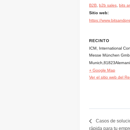
B2B
,
b2b sales
,
bits a
Sitio web:
https://www.bitsandpr
RECINTO
ICM, International C
Messe München Gmb
Munich
,
81823
Aleman
+ Google Map
Ver el sitio web del Re
Casos de solucio
rápida para tu emp