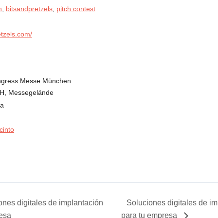
n
,
bitsandpretzels
,
pitch contest
etzels.com/
ongress Messe München
H, Messegelände
ia
cinto
nes digitales de implantación
Soluciones digitales de im
resa
para tu empresa