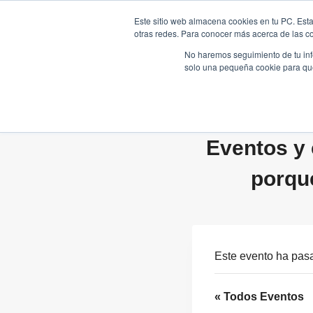
Saltar
Este sitio web almacena cookies en tu PC. Esta
al
otras redes. Para conocer más acerca de las coo
HOME
contenido
No haremos seguimiento de tu info
solo una pequeña cookie para que 
Eventos y 
porqu
Este evento ha pas
« Todos Eventos