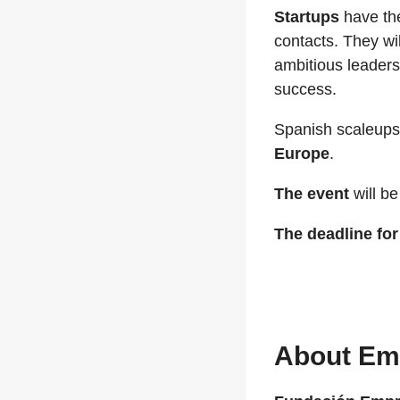
Startups
have th
contacts. They wi
ambitious leaders
success.
Spanish scaleups
Europe
.
The event
will be
The deadline for 
About E