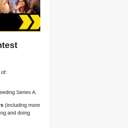
ntest
 of:
ceeding Series A.
rs
(including more
king and doing