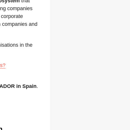
osystem
that
oung companies
 corporate
 companies and
sations in the
es?
DOR in Spain
.
n