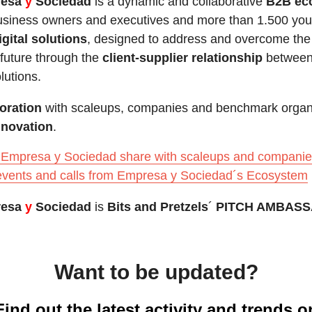
resa
y
Sociedad
is a dynamic and collaborative
B2B ec
business owners and executives and more than 1.500 y
igital solutions
, designed to address and overcome the
 future through the
client-supplier relationship
between
lutions.
boration
with scaleups, companies and benchmark organi
innovation
.
Empresa y Sociedad share with scaleups and compani
events and calls from Empresa y Sociedad´s Ecosystem
resa
y
Sociedad
is
Bits and Pretzels
´
PITCH AMBASSA
Want to be updated?
Find out the latest activity and trends o