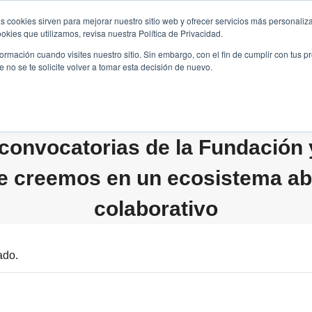
s cookies sirven para mejorar nuestro sitio web y ofrecer servicios más personaliza
kies que utilizamos, revisa nuestra Política de Privacidad.
B2B
FILANTROPÍA
LONGEVIDAD
AGENDA
ME
rmación cuando visites nuestro sitio. Sin embargo, con el fin de cumplir con tus 
no se te solicite volver a tomar esta decisión de nuevo.
convocatorias de la Fundación
e creemos en un ecosistema abi
colaborativo
ado.