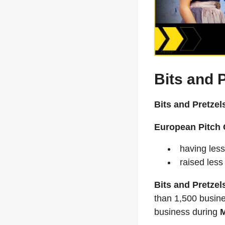
Bits and 
Bits and Pretzel
European Pitch 
having les
raised less
Bits and Pretzel
than 1,500 busine
business during
M