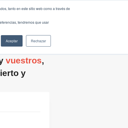
Traducir »
dos, tanto en este sitio web como a través de
DIOS
FUNDACIÓN
CLUB
CONTACTO
preferencias, tendremos que usar
Aceptar
Rechazar
 y
vuestros
,
erto y