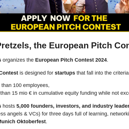
Pretzels, the European Pitch Co
s
organizes the
European Pitch Contest 2024
.
Contest
is
designed for
startups
that fall into the criteria
s than 100 employees,
 than 15 mio € in cumulative equity funding while not ex
s
hosts
5,000 founders, investors, and industry leade
ss angels & VCs) for three days full of learning, networ
unich Oktoberfest
.