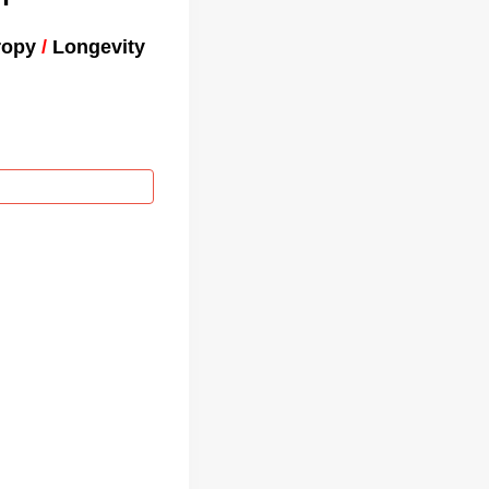
ropy
/
Longevity