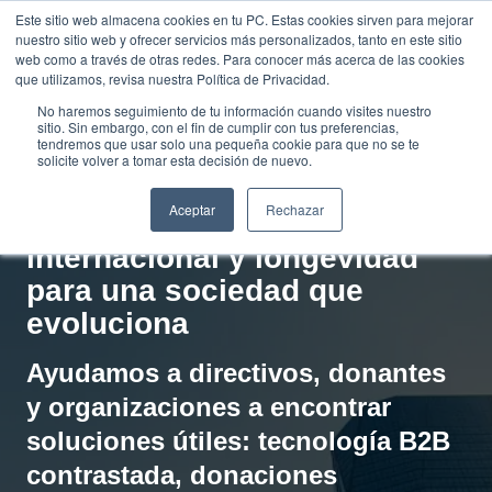
Saltar
Este sitio web almacena cookies en tu PC. Estas cookies sirven para mejorar
Traducir »
nuestro sitio web y ofrecer servicios más personalizados, tanto en este sitio
al
web como a través de otras redes. Para conocer más acerca de las cookies
contenido
que utilizamos, revisa nuestra Política de Privacidad.
No haremos seguimiento de tu información cuando visites nuestro
sitio. Sin embargo, con el fin de cumplir con tus preferencias,
tendremos que usar solo una pequeña cookie para que no se te
solicite volver a tomar esta decisión de nuevo.
FUNDACIÓN EMPRESA Y SOCIEDAD
Aceptar
Rechazar
Soluciones B2B, filantropía
internacional y longevidad
para una sociedad que
evoluciona
Ayudamos a directivos, donantes
y organizaciones a encontrar
soluciones útiles: tecnología B2B
contrastada, donaciones