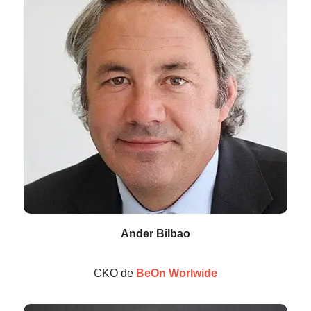
Ander Bilbao
CKO de
BeOn
Worlwide