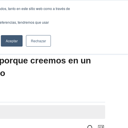
Traducir »
dos, tanto en este sitio web como a través de
DIOS
FUNDACIÓN
CLUB
CONTACTO
preferencias, tendremos que usar
Aceptar
Rechazar
 porque creemos en un
vo
Navegació
Buscar