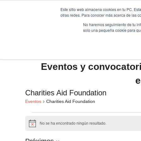
Saltar
Este sitio web almacena cookies en tu PC. Esta
al
otras redes. Para conocer más acerca de las coo
HOME
contenido
No haremos seguimiento de tu info
solo una pequeña cookie para que 
Eventos y convocator
e
Charities Aid Foundation
Eventos
Charities Aid Foundation
Eventos
No se ha encontrado ningún resultado.
Aviso