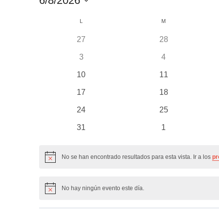
6/8/2026
Selecciona
Calendario
L
LUNES
M
MARTES
la
de
fecha.
0
0
27
28
Eventos
eventos
eventos
0
0
3
4
eventos
eventos
0
0
10
11
eventos
eventos
0
0
17
18
eventos
eventos
0
0
24
25
eventos
eventos
0
0
31
1
eventos
eventos
No se han encontrado resultados para esta vista. Ir a los
pr
Aviso
No hay ningún evento este día.
Aviso