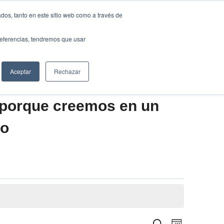
Traducir »
dos, tanto en este sitio web como a través de
DIOS
FUNDACIÓN
CLUB
CONTACTO
preferencias, tendremos que usar
Aceptar
Rechazar
 porque creemos en un
vo
Navegació
Buscar