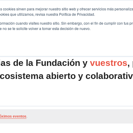
s cookies sirven para mejorar nuestro sitio web y ofrecer servicios más personaliza
kies que utilizamos, revisa nuestra Política de Privacidad.
B2B
FILANTROPÍA
LONGEVIDAD
AGENDA
ME
rmación cuando visites nuestro sitio. Sin embargo, con el fin de cumplir con tus 
no se te solicite volver a tomar esta decisión de nuevo.
ias de la Fundación y
vuestros
,
cosistema abierto y colaborati
óximos eventos
.