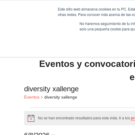
Saltar
Este sitio web almacena cookies en tu PC. Esta
al
otras redes. Para conocer más acerca de las coo
HOME
contenido
No haremos seguimiento de tu info
solo una pequeña cookie para que 
Eventos y convocator
e
diversity xallenge
Eventos
diversity xallenge
Eventos
No se han encontrado resultados para esta vista. Ir a los
pr
Aviso