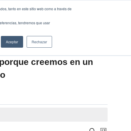
Traducir »
dos, tanto en este sitio web como a través de
DIOS
FUNDACIÓN
CLUB
CONTACTO
preferencias, tendremos que usar
Aceptar
Rechazar
 porque creemos en un
vo
Navegació
Buscar