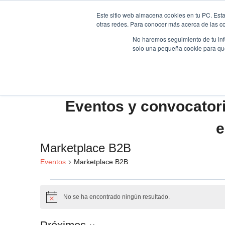
Saltar
Este sitio web almacena cookies en tu PC. Esta
al
otras redes. Para conocer más acerca de las coo
HOME
contenido
No haremos seguimiento de tu info
solo una pequeña cookie para que 
Eventos y convocator
e
Marketplace B2B
Eventos
Marketplace B2B
Eventos
No se ha encontrado ningún resultado.
Aviso