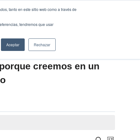
Traducir »
dos, tanto en este sitio web como a través de
DIOS
FUNDACIÓN
CLUB
CONTACTO
preferencias, tendremos que usar
Aceptar
Rechazar
 porque creemos en un
vo
Navegació
Buscar