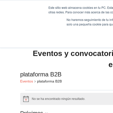
Saltar
Este sitio web almacena cookies en tu PC. Esta
al
otras redes. Para conocer más acerca de las coo
HOME
contenido
No haremos seguimiento de tu info
solo una pequeña cookie para que 
Eventos y convocator
e
plataforma B2B
Eventos
plataforma B2B
Eventos
No se ha encontrado ningún resultado.
Aviso