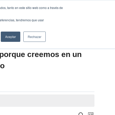
Traducir »
dos, tanto en este sitio web como a través de
DIOS
FUNDACIÓN
CLUB
CONTACTO
preferencias, tendremos que usar
Aceptar
Rechazar
 porque creemos en un
vo
Navegació
Buscar