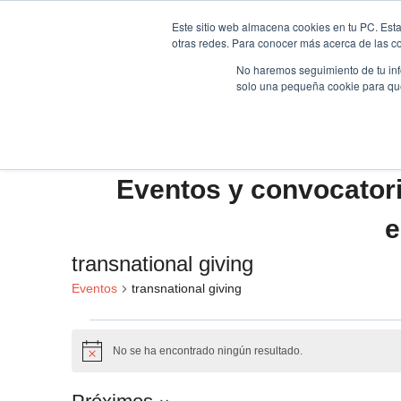
Saltar
Este sitio web almacena cookies en tu PC. Esta
al
otras redes. Para conocer más acerca de las coo
HOME
contenido
No haremos seguimiento de tu info
solo una pequeña cookie para que 
Eventos y convocator
e
transnational giving
Eventos
transnational giving
Eventos
No se ha encontrado ningún resultado.
Aviso