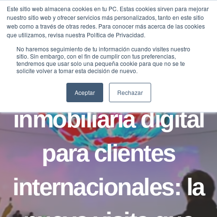
Saltar
Este sitio web almacena cookies en tu PC. Estas cookies sirven para mejorar
Traducir »
nuestro sitio web y ofrecer servicios más personalizados, tanto en este sitio
al
web como a través de otras redes. Para conocer más acerca de las cookies
contenido
que utilizamos, revisa nuestra Política de Privacidad.
No haremos seguimiento de tu información cuando visites nuestro
sitio. Sin embargo, con el fin de cumplir con tus preferencias,
CASOS
tendremos que usar solo una pequeña cookie para que no se te
solicite volver a tomar esta decisión de nuevo.
Oficina
Aceptar
Rechazar
inmobiliaria digital
para clientes
internacionales: la