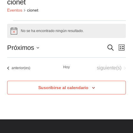
cionet
Eventos
cionet
Eventos
No se ha encontrado ningún resultado.
Aviso
Naveg
Nav
Próximos
Buscar
Lista
de
de
Selecciona
búsqu
la
vis
Hoy
Eventos
siguiente(s)
Eventos
anterior(es)
fecha.
y
de
vistas
Eve
Suscribirse al calendario
de
Event