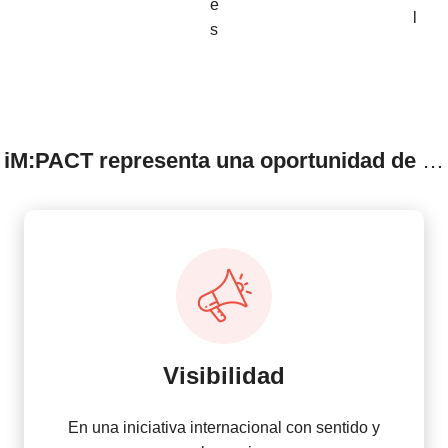
e
l
s
iM:PACT representa una oportunidad de
…
Visibilidad
En una iniciativa internacional con sentido y