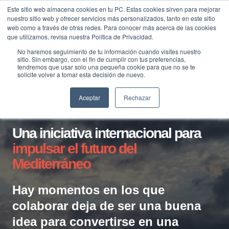
Saltar
Este sitio web almacena cookies en tu PC. Estas cookies sirven para mejorar
Traducir »
nuestro sitio web y ofrecer servicios más personalizados, tanto en este sitio
al
web como a través de otras redes. Para conocer más acerca de las cookies
contenido
que utilizamos, revisa nuestra Política de Privacidad.
No haremos seguimiento de tu información cuando visites nuestro
sitio. Sin embargo, con el fin de cumplir con tus preferencias,
tendremos que usar solo una pequeña cookie para que no se te
solicite volver a tomar esta decisión de nuevo.
Aceptar
Rechazar
iM:PACT, Innovations for the
Mediterranean
Una iniciativa internacional para
impulsar el futuro del
Mediterráneo
Hay momentos en los que
colaborar deja de ser una buena
idea para convertirse en una