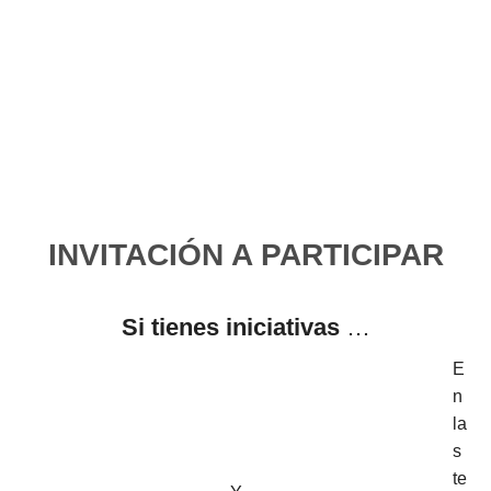
INVITACIÓN A PARTICIPAR
Si tienes iniciativas
…
E
n
la
s
te