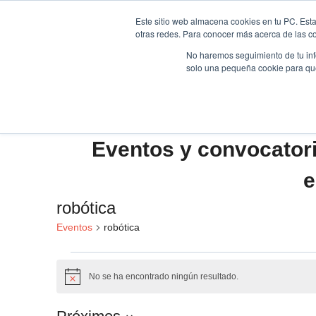
Saltar
Este sitio web almacena cookies en tu PC. Esta
al
otras redes. Para conocer más acerca de las coo
HOME
contenido
No haremos seguimiento de tu info
solo una pequeña cookie para que 
Eventos y convocator
e
robótica
Eventos
robótica
Eventos
No se ha encontrado ningún resultado.
Aviso