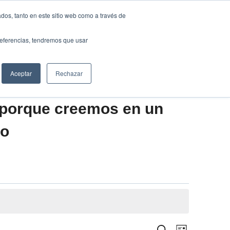
Traducir »
dos, tanto en este sitio web como a través de
DIOS
FUNDACIÓN
CLUB
CONTACTO
preferencias, tendremos que usar
Aceptar
Rechazar
 porque creemos en un
vo
Navegació
Buscar