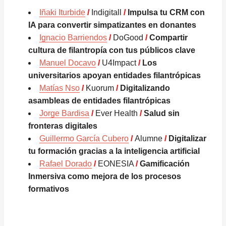
Iñaki Iturbide
/
Indigitall
/
Impulsa tu CRM con
IA para convertir simpatizantes en donantes
Ignacio Barriendos
/
DoGood
/
Compartir
cultura de filantropía con tus públicos clave
Manuel Docavo
/
U4Impact
/
Los
universitarios apoyan entidades filantrópicas
Matías Nso
/
Kuorum
/
Digitalizando
asambleas de entidades filantrópicas
Jorge Bardisa
/
Ever Health
/
Salud sin
fronteras digitales
Guillermo García Cubero
/
Alumne
/
Digitalizar
tu formación gracias a la inteligencia artificial
Rafael Dorado
/
EONESIA
/
Gamificación
Inmersiva como mejora de los procesos
formativos