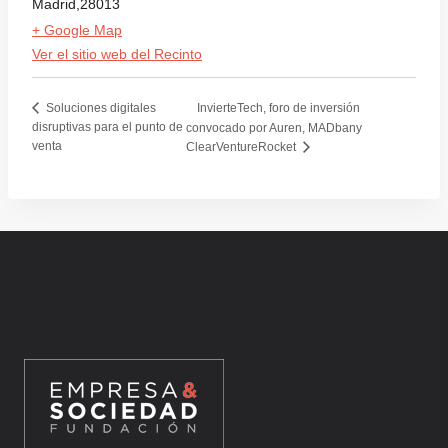
Madrid
,
28013
+ Google Map
Ver el sitio web del Recinto
InvierteTech, foro de inversión
Soluciones digitales
disruptivas para el punto de
convocado por Auren, MADbany
venta
ClearVentureRocket