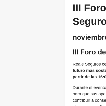
III Fo
Segur
noviembre
III Foro 
Reale Seguros ce
futuro más sost
partir de las 16:
Durante el evento
para que sus oper
contribuir a cons