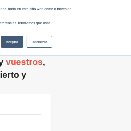
Traducir »
dos, tanto en este sitio web como a través de
DIOS
FUNDACIÓN
CLUB
CONTACTO
preferencias, tendremos que usar
Aceptar
Rechazar
 y
vuestros
,
erto y