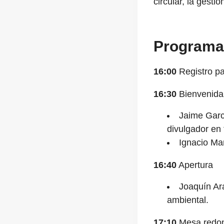
circular, la gesti
Programa
16:00
Registro pa
16:30
Bienvenida
Jaime Garcí
divulgador en 
Ignacio Ma
16:40
Apertura
Joaquín Arau
ambiental.
17:10
Mesa redond