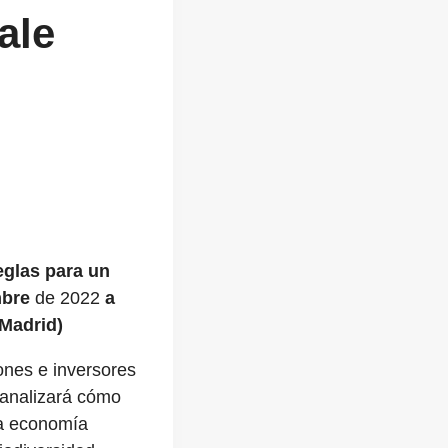
ale
eglas para un
mbre
de 2022
a
 Madrid)
ones e inversores
 analizará cómo
 la economía