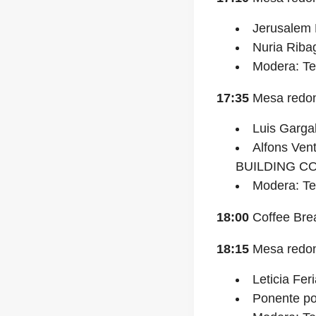
Jerusalem 
Nuria Riba
Modera: Te
17:35
Mesa redond
Luis Garga
Alfons Ven
BUILDING CO
Modera: Te
18:00
Coffee Bre
18:15
Mesa redond
Leticia Fer
Ponente po