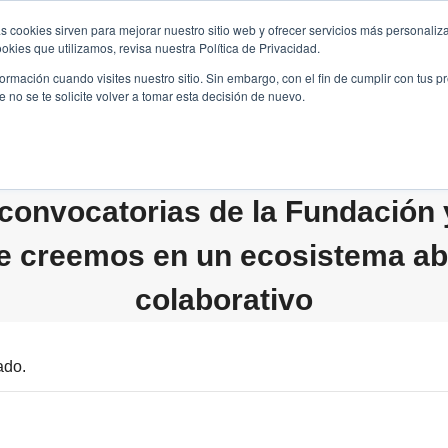
s cookies sirven para mejorar nuestro sitio web y ofrecer servicios más personaliza
kies que utilizamos, revisa nuestra Política de Privacidad.
B2B
FILANTROPÍA
LONGEVIDAD
AGENDA
ME
rmación cuando visites nuestro sitio. Sin embargo, con el fin de cumplir con tus 
no se te solicite volver a tomar esta decisión de nuevo.
convocatorias de la Fundación
e creemos en un ecosistema abi
colaborativo
ado.