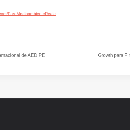
t.com/ForoMedioambienteReale
ernacional de AEDIPE
Growth para Fi