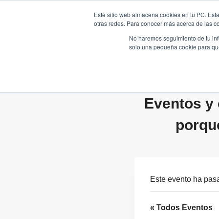
Saltar
Este sitio web almacena cookies en tu PC. Esta
al
otras redes. Para conocer más acerca de las coo
HOME
contenido
No haremos seguimiento de tu info
solo una pequeña cookie para que 
Eventos y 
porqu
Este evento ha pas
« Todos Eventos