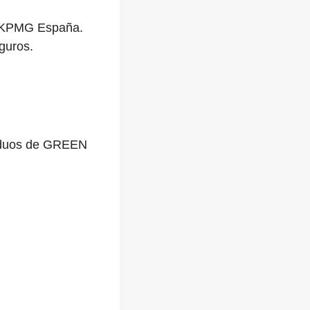
n KPMG España.
guros.
esiduos de GREEN