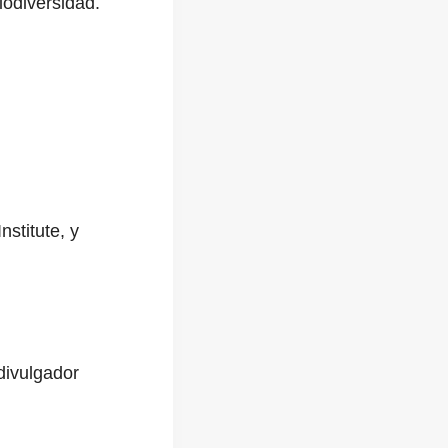
iodiversidad.
stitute, y
 divulgador