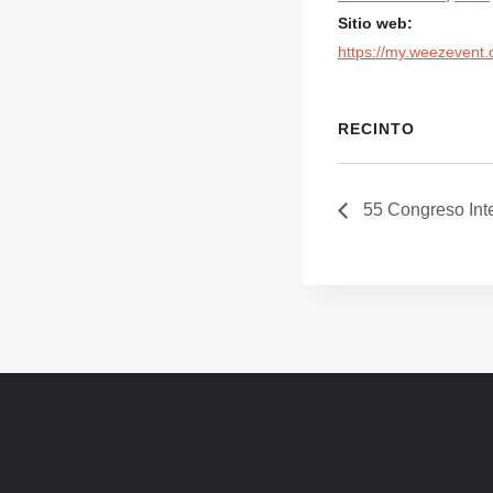
Sitio web:
https://my.weezeven
RECINTO
55 Congreso Int