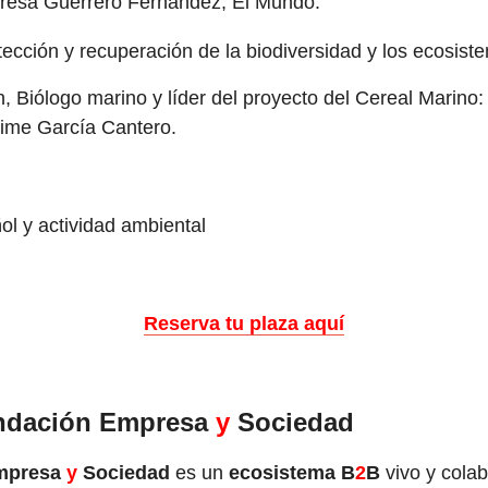
resa Guerrero Fernández, El Mundo.
tección y recuperación de la biodiversidad y los ecosist
, Biólogo marino y líder del proyecto del Cereal Marino:
ime García Cantero.
l y actividad ambiental
Reserva tu plaza aquí
undación Empresa
y
Sociedad
mpresa
y
Sociedad
es un
ecosistema B
2
B
vivo y colab