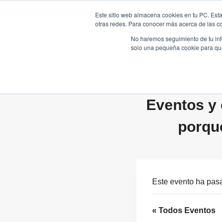
Saltar
Este sitio web almacena cookies en tu PC. Esta
al
otras redes. Para conocer más acerca de las coo
HOME
contenido
No haremos seguimiento de tu info
solo una pequeña cookie para que 
Eventos y 
porqu
Este evento ha pas
« Todos Eventos