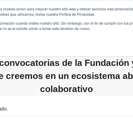
s cookies sirven para mejorar nuestro sitio web y ofrecer servicios más personaliza
kies que utilizamos, revisa nuestra Política de Privacidad.
B2B
FILANTROPÍA
LONGEVIDAD
AGENDA
ME
rmación cuando visites nuestro sitio. Sin embargo, con el fin de cumplir con tus 
no se te solicite volver a tomar esta decisión de nuevo.
convocatorias de la Fundación
e creemos en un ecosistema abi
colaborativo
ado.