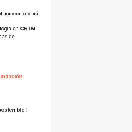
el usuario
, contará
ategia en
CRTM
emas de
E
undación
sostenible !