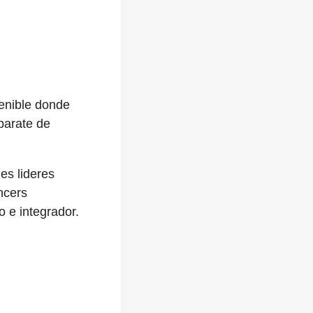
tenible donde
parate de
les lideres
ncers
 e integrador.