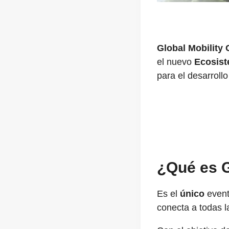
Global Mobility 
el nuevo
Ecosist
para el desarroll
¿Qué es G
Es el
único
event
conecta a todas l