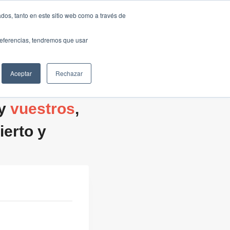
Traducir »
dos, tanto en este sitio web como a través de
DIOS
FUNDACIÓN
CLUB
CONTACTO
preferencias, tendremos que usar
Aceptar
Rechazar
 y
vuestros
,
erto y