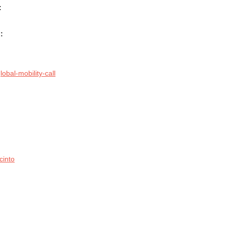
:
:
obal-mobility-call
cinto