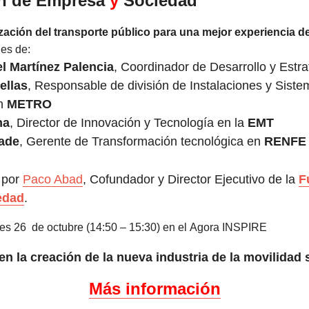
ón de Empresa
y
Sociedad
ización del transporte público para una mejor experiencia d
nes de:
l Martínez Palencia
, Coordinador de Desarrollo y Estr
ellas
, Responsable de división de Instalaciones y Sist
en
METRO
ha
, Director de Innovación y Tecnología en la
EMT
ade
, Gerente de Transformación tecnológica en
RENF
 por
Paco Abad
, Cofundador y Director Ejecutivo de la
F
edad
.
ves 26 de octubre (
14:50 – 15:30) en el
Agora INSPIRE
 en la creación de la nueva industria de la movilidad 
Más información