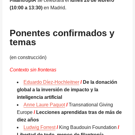
i-filantropIA
se celebrará el
lunes 26 de febrero
(10:00 a 13:30)
en Madrid.
Ponentes confirmados y
temas
(en construcción)
Contexto sin fronteras
Eduardo Díez-Hochleitner
/
De la donación
global a la inversión de impacto y la
inteligencia artificial
Anne Laure Paquot
/
Transnational Giving
Europe
/
Lecciones aprendidas tras de más de
diez años
Ludwig Forrest
/
King Baudouin Foundation
/
Libertad de todo, menos de filantropía