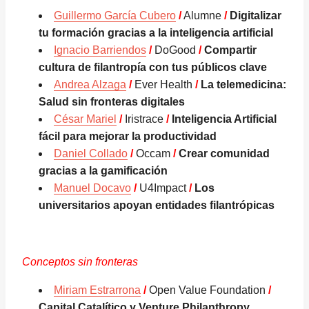
Guillermo García Cubero
/
Alumne
/
Digitalizar
tu formación gracias a la inteligencia artificial
Ignacio Barriendos
/
DoGood
/
Compartir
cultura de filantropía con tus públicos clave
Andrea Alzaga
/
Ever Health
/
La telemedicina:
Salud sin fronteras digitales
César Mariel
/
Iristrace
/
Inteligencia Artificial
fácil para mejorar la productividad
Daniel Collado
/
Occam
/
Crear comunidad
gracias a la gamificación
Manuel Docavo
/
U4Impact
/
Los
universitarios apoyan entidades filantrópicas
Conceptos sin fronteras
Miriam Estrarrona
/
Open Value Foundation
/
Capital Catalítico y Venture Philanthropy