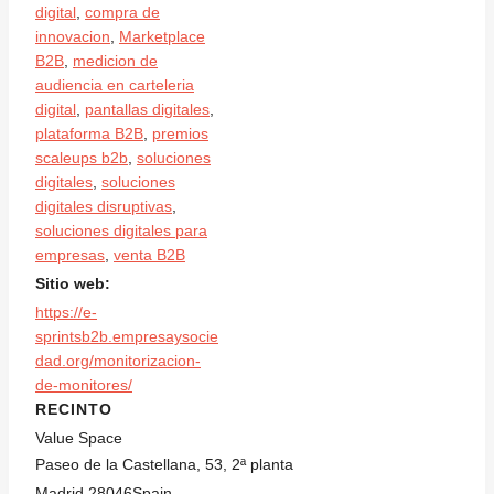
digital
,
compra de
innovacion
,
Marketplace
B2B
,
medicion de
audiencia en carteleria
digital
,
pantallas digitales
,
plataforma B2B
,
premios
scaleups b2b
,
soluciones
digitales
,
soluciones
digitales disruptivas
,
soluciones digitales para
empresas
,
venta B2B
Sitio web:
https://e-
sprintsb2b.empresaysocie
dad.org/monitorizacion-
de-monitores/
RECINTO
Value Space
Paseo de la Castellana, 53, 2ª planta
Madrid
,
28046
Spain