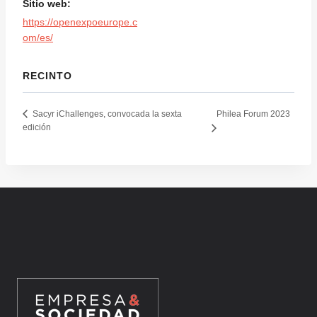
Sitio web:
https://openexpoeurope.c
om/es/
RECINTO
Philea Forum 2023
Sacyr iChallenges, convocada la sexta
edición