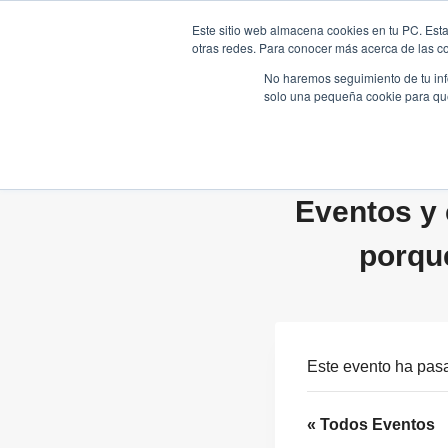
Saltar
Este sitio web almacena cookies en tu PC. Esta
al
otras redes. Para conocer más acerca de las coo
HOME
contenido
No haremos seguimiento de tu info
solo una pequeña cookie para que 
Eventos y 
porqu
Este evento ha pas
« Todos Eventos