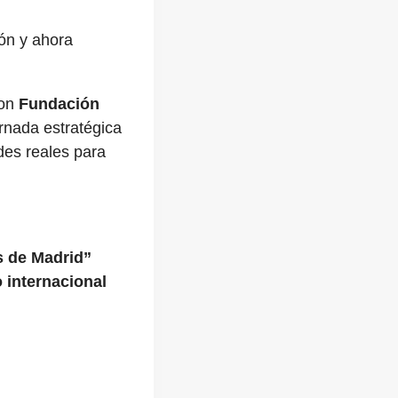
ón y ahora
con
Fundación
ornada estratégica
es reales para
s de Madrid”
 internacional