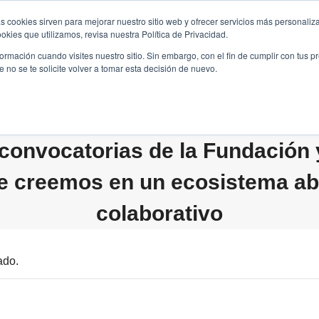
s cookies sirven para mejorar nuestro sitio web y ofrecer servicios más personaliza
kies que utilizamos, revisa nuestra Política de Privacidad.
B2B
FILANTROPÍA
LONGEVIDAD
AGENDA
ME
rmación cuando visites nuestro sitio. Sin embargo, con el fin de cumplir con tus 
no se te solicite volver a tomar esta decisión de nuevo.
convocatorias de la Fundación
e creemos en un ecosistema abi
colaborativo
ado.