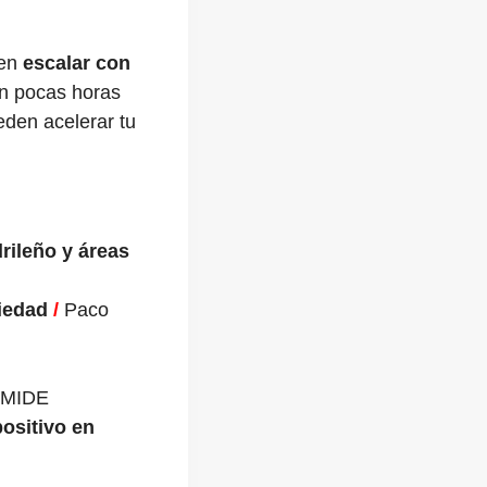
ren
escalar con
en pocas horas
den acelerar tu
rileño y áreas
ciedad
/
Paco
 MIDE
positivo en