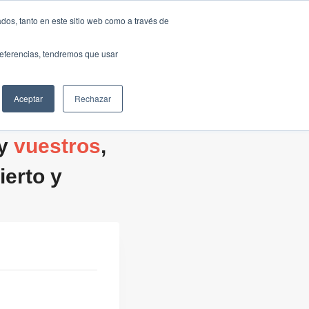
Traducir »
dos, tanto en este sitio web como a través de
DIOS
FUNDACIÓN
CLUB
CONTACTO
preferencias, tendremos que usar
Aceptar
Rechazar
 y
vuestros
,
erto y