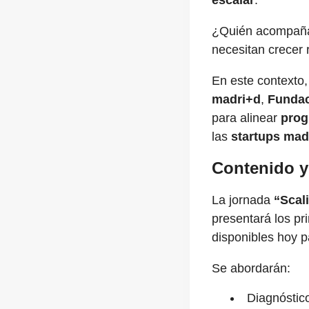
escalar
.
¿Quién acompaña 
necesitan crecer 
En este contexto
madri+d
,
Fundac
para alinear
prog
las
startups mad
Contenido y 
La jornada
“Scal
presentará los pr
disponibles hoy p
Se abordarán:
Diagnóstic