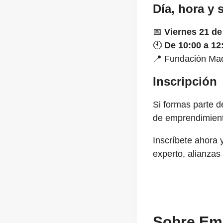
Día, hora y 
📅
Viernes 21 d
🕙
De 10:00 a 12
📍 Fundación Mad
Inscripción
Si formas parte d
de emprendimient
Inscríbete ahora 
experto, alianzas 
Sobre Em