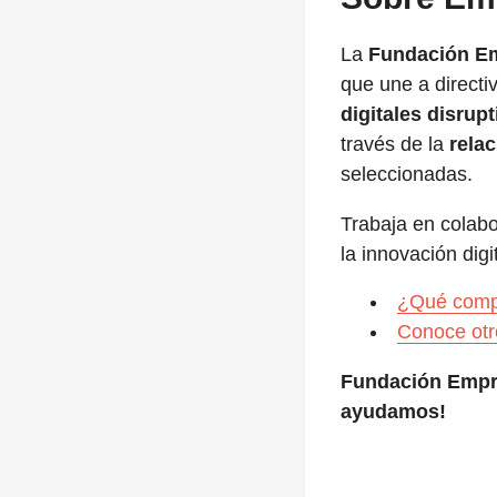
La
Fundación E
que une a direct
digitales disrupt
través de la
rela
seleccionadas.
Trabaja en colab
la innovación digit
¿Qué comp
Conoce otr
Fundación Empr
ayudamos!