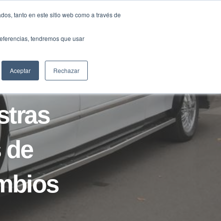
Traducir »
dos, tanto en este sitio web como a través de
DIOS
FUNDACIÓN
CLUB
CONTACTO
preferencias, tendremos que usar
Aceptar
Rechazar
stras
 de
ambios