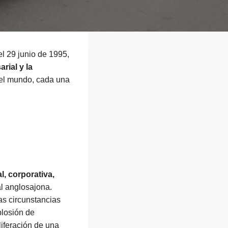
el 29 junio de 1995,
rial y la
 el mundo, cada una
l, corporativa,
l anglosajona.
as circunstancias
plosión de
liferación de una