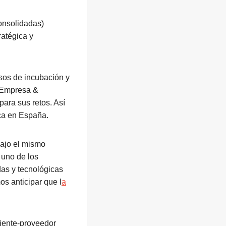
onsolidadas)
ratégica y
sos de incubación y
n Empresa &
ara sus retos. Así
ica en España.
bajo el mismo
 uno de los
das y tecnológicas
os anticipar que l
a
iente-proveedor