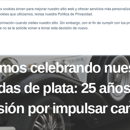
s cookies sirven para mejorar nuestro sitio web y ofrecer servicios más personaliza
kies que utilizamos, revisa nuestra Política de Privacidad.
B2B
FILANTROPÍA
LONGEVIDAD
AGENDA
ME
rmación cuando visites nuestro sitio. Sin embargo, con el fin de cumplir con tus 
no se te solicite volver a tomar esta decisión de nuevo.
BLOG
FUNDACIÓN
mos celebrando nue
das de plata: 25 años
ión por impulsar c
07/07/2020