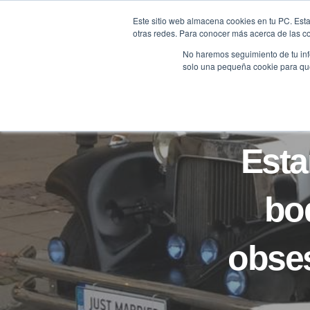
Saltar
Este sitio web almacena cookies en tu PC. Esta
al
otras redes. Para conocer más acerca de las coo
HOME
contenido
No haremos seguimiento de tu info
solo una pequeña cookie para que 
Esta
bo
obses