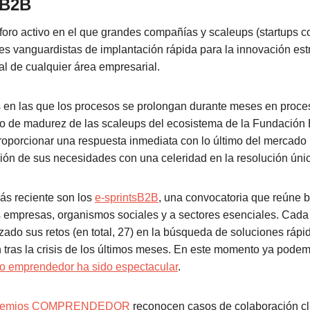
 B2B
oro activo en el que grandes compañías y scaleups (startups c
s vanguardistas de implantación rápida para la innovación est
al de cualquier área empresarial.
 en las que los procesos se prolongan durante meses en proce
ado de madurez de las scaleups del ecosistema de la Fundació
oporcionar una respuesta inmediata con lo último del mercado p
ución de sus necesidades con una celeridad en la resolución ún
ás reciente son los
e-sprintsB2B
, una convocatoria que reúne 
 empresas, organismos sociales y a sectores esenciales. Cada
nzado sus retos (en total, 27) en la búsqueda de soluciones rápi
n tras la crisis de los últimos meses. En este momento ya podem
o emprendedor ha sido espectacular
.
remios COMPRENDEDOR
reconocen casos de colaboración cl