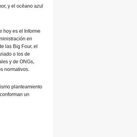
or, y el océano azul
e hoy es el Informe
ministración en
e las Big Four, el
riado o los de
iales y de ONGs,
os normativos.
mismo planteamiento
y conforman un