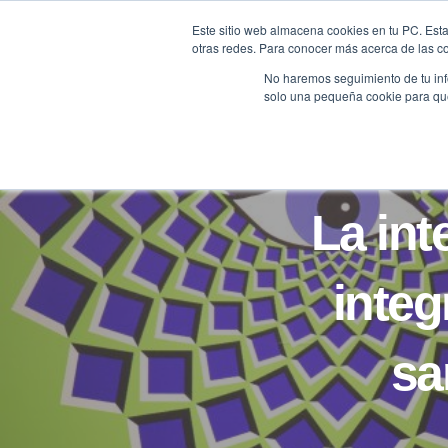
Saltar
Este sitio web almacena cookies en tu PC. Esta
al
otras redes. Para conocer más acerca de las coo
HOME
contenido
No haremos seguimiento de tu info
solo una pequeña cookie para que 
La inte
integ
sa