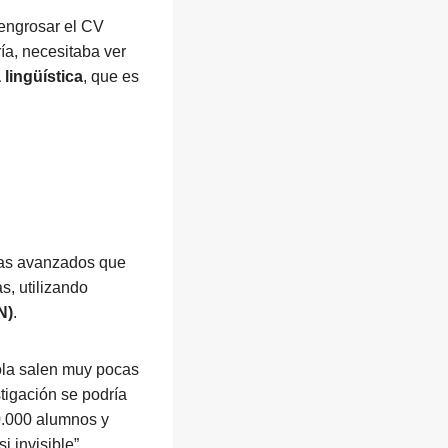
 engrosar el CV
ía, necesitaba ver
 lingüística
, que es
emas avanzados que
s, utilizando
N)
.
ola salen muy pocas
tigación se podría
0.000 alumnos y
 invisible”.