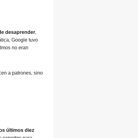
de desaprender
,
ática, Google tuvo
itmos no eran
cen a patrones, sino
s últimos diez
s expertos para