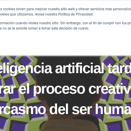
s cookies sirven para mejorar nuestro sitio web y ofrecer servicios más personaliza
kies que utilizamos, revisa nuestra Política de Privacidad.
B2B
FILANTROPÍA
LONGEVIDAD
AGENDA
ME
rmación cuando visites nuestro sitio. Sin embargo, con el fin de cumplir con tus 
no se te solicite volver a tomar esta decisión de nuevo.
BLOG
ligencia artificial ta
rar el proceso creativ
rcasmo del ser hum
28/10/2020