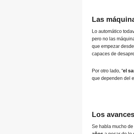
Las máquina
Lo automático todav
pero no las máquina
que empezar desde 
capaces de desapre
Por otro lado, “
el sa
que dependen del e
Los avances
Se habla mucho de in
años
a pesar de lo