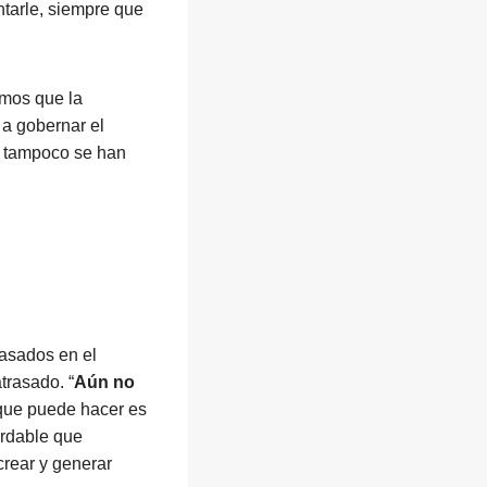
tarle, siempre que
emos que la
a a gobernar el
e tampoco se han
 basados en el
trasado. “
Aún no
que puede hacer es
ordable que
rear y generar