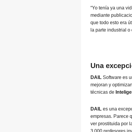
“Yo tenía ya una vi
mediante publicacio
que todo esto era ú
la parte industrial 
Una excepci
DAIL
Software es u
mejoran y optimizan
técnicas de
Intelige
DAIL
es una excepc
empresas. Parece qu
ver prostituida por
3.000 profesores inv