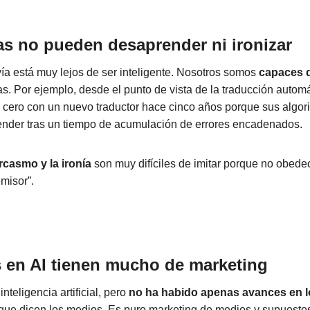
s no pueden desaprender ni ironizar
ía está muy lejos de ser inteligente. Nosotros somos
capaces 
s. Por ejemplo, desde el punto de vista de la traducción autom
cero con un nuevo traductor hace cinco años porque sus algor
nder tras un tiempo de acumulación de errores encadenados.
rcasmo y la ironía
son muy difíciles de imitar porque no obede
misor”.
 en AI tienen mucho de marketing
teligencia artificial, pero
no ha habido apenas avances en lo
 que dicen los medios. Es puro marketing de medios y supuesto