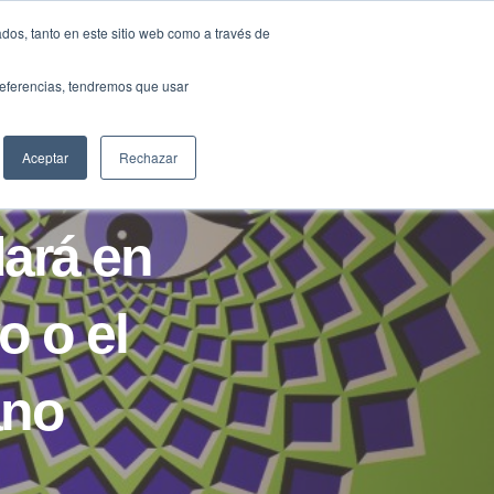
Traducir »
dos, tanto en este sitio web como a través de
DIOS
FUNDACIÓN
CLUB
CONTACTO
preferencias, tendremos que usar
Aceptar
Rechazar
rdará en
o o el
ano