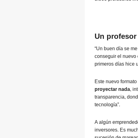
Un profesor
“Un buen día se me r
conseguir el nuevo 
primeros días hice u
Este nuevo formato
proyectar nada
, i
transparencia, dond
tecnología”.
A algún emprendedor
inversores. Es much
sucesión de marea