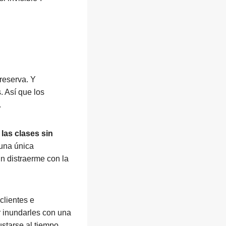
 reserva. Y
. Así que los
.
las clases sin
 una única
in distraerme con la
clientes e
r inundarles con una
starse al tiempo