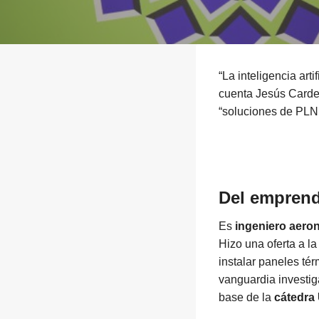
“La inteligencia art
cuenta Jesús Carde
“soluciones de PLN m
Del emprendi
Es
ingeniero aero
Hizo una oferta a la
instalar paneles té
vanguardia investig
base de la
cátedr