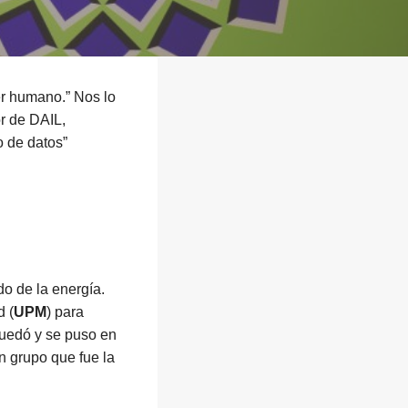
ser humano.” Nos lo
r de DAIL,
o de datos”
 de la energía.
d (
UPM
) para
quedó y se puso en
n grupo que fue la