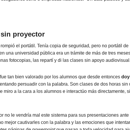
 sin proyector
ompió el portátil. Tenía copia de seguridad, pero no portátil de
en una universidad pública era un trámite de más de tres meses
nas fotocopias, las repartí y di las clases sin apoyo audiovisual
 fue tan bien valorado por los alumnos que desde entonces
doy 
ntentando persuadir con la palabra. Son clases de dos horas sin
e miro a la cara a los alumnos e interactúo más directamente, s
 no le vendría mal este sistema para sus presentaciones ante 
o mejor cautivarles con la palabra y las emociones que intenta
ntes páginas de
powerpoint
que pasan a toda velocidad para aju