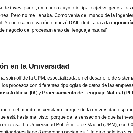
da de investigador, un mundo cuyo principal objetivo general es
nes. Pero no me llenaba. Como venía del mundo de la ingenier
til. Y con esa motivación empezó
DAIL
dedicaba a la
ingeniería
o de negocio del procesamiento del lenguaje natural”.
ón en la Universidad
na spin-off de la UPM, especializada en el desarrollo de sist
 los procesos con diferentes tipologías de datos de las empresa
ncia Artificial (IA)
y
Procesamiento de Lenguaje Natural (PL
ión en el mundo universitario, porque de la universidad españ
e está hasta mal visto, porque da la sensación de que la inves
 la empresa. La Universidad Politécnica de Madrid (UPM), con 6
estigadores tiene 8 empresas nacientes. “Un dato patético y casi