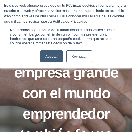
Saltar
Este sitio web almacena cookies en tu PC. Estas cookies sirven para mejorar
Traducir »
nuestro sitio web y ofrecer servicios más personalizados, tanto en este sitio
al
web como a través de otras redes. Para conocer más acerca de las cookies
contenido
que utilizamos, revisa nuestra Política de Privacidad.
No haremos seguimiento de tu información cuando visites nuestro
sitio. Sin embargo, con el fin de cumplir con tus preferencias,
BLOG
tendremos que usar solo una pequeña cookie para que no se te
solicite volver a tomar esta decisión de nuevo.
La relación de una
Aceptar
Rechazar
empresa grande
con el mundo
emprendedor