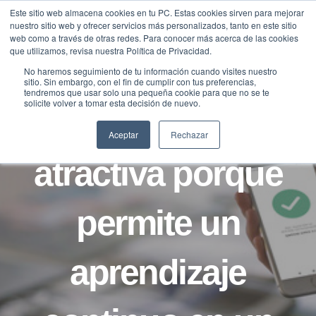
Saltar
Este sitio web almacena cookies en tu PC. Estas cookies sirven para mejorar
Traducir »
nuestro sitio web y ofrecer servicios más personalizados, tanto en este sitio
al
web como a través de otras redes. Para conocer más acerca de las cookies
contenido
que utilizamos, revisa nuestra Política de Privacidad.
No haremos seguimiento de tu información cuando visites nuestro
sitio. Sin embargo, con el fin de cumplir con tus preferencias,
BLOG
tendremos que usar solo una pequeña cookie para que no se te
solicite volver a tomar esta decisión de nuevo.
La tecnología es
Aceptar
Rechazar
atractiva porque
permite un
aprendizaje