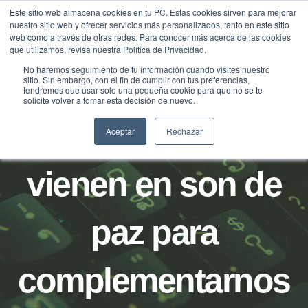
Saltar
Este sitio web almacena cookies en tu PC. Estas cookies sirven para mejorar
Traducir »
nuestro sitio web y ofrecer servicios más personalizados, tanto en este sitio
al
web como a través de otras redes. Para conocer más acerca de las cookies
contenido
que utilizamos, revisa nuestra Política de Privacidad.
No haremos seguimiento de tu información cuando visites nuestro
sitio. Sin embargo, con el fin de cumplir con tus preferencias,
tendremos que usar solo una pequeña cookie para que no se te
BLOG
solicite volver a tomar esta decisión de nuevo.
Las tecnologías
Aceptar
Rechazar
vienen en son de
paz para
complementarnos