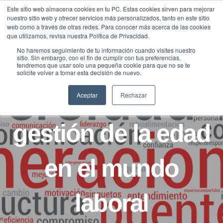
Saltar
Este sitio web almacena cookies en tu PC. Estas cookies sirven para mejorar
Traducir »
nuestro sitio web y ofrecer servicios más personalizados, tanto en este sitio
al
web como a través de otras redes. Para conocer más acerca de las cookies
contenido
que utilizamos, revisa nuestra Política de Privacidad.
No haremos seguimiento de tu información cuando visites nuestro
sitio. Sin embargo, con el fin de cumplir con tus preferencias,
tendremos que usar solo una pequeña cookie para que no se te
BLOG
LONGEVIDAD
solicite volver a tomar esta decisión de nuevo.
Tendencias en la
Aceptar
Rechazar
gestión de la edad
en el mundo
laboral