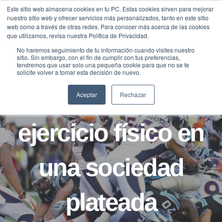
Saltar
Este sitio web almacena cookies en tu PC. Estas cookies sirven para mejorar
Traducir »
nuestro sitio web y ofrecer servicios más personalizados, tanto en este sitio
al
web como a través de otras redes. Para conocer más acerca de las cookies
contenido
que utilizamos, revisa nuestra Política de Privacidad.
No haremos seguimiento de tu información cuando visites nuestro
sitio. Sin embargo, con el fin de cumplir con tus preferencias,
tendremos que usar solo una pequeña cookie para que no se te
BLOG
LONGEVIDAD
solicite volver a tomar esta decisión de nuevo.
Vida sana y
Aceptar
Rechazar
ejercicio físico en
una sociedad
plateada