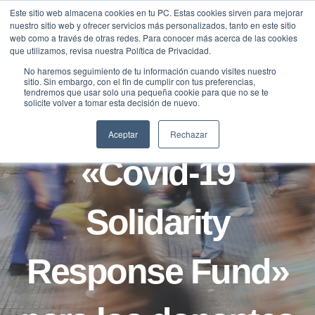
Saltar
Este sitio web almacena cookies en tu PC. Estas cookies sirven para mejorar
Traducir »
nuestro sitio web y ofrecer servicios más personalizados, tanto en este sitio
al
web como a través de otras redes. Para conocer más acerca de las cookies
contenido
que utilizamos, revisa nuestra Política de Privacidad.
No haremos seguimiento de tu información cuando visites nuestro
sitio. Sin embargo, con el fin de cumplir con tus preferencias,
BLOG
tendremos que usar solo una pequeña cookie para que no se te
solicite volver a tomar esta decisión de nuevo.
La OMS lanza el
Aceptar
Rechazar
«Covid-19
Solidarity
Response Fund»