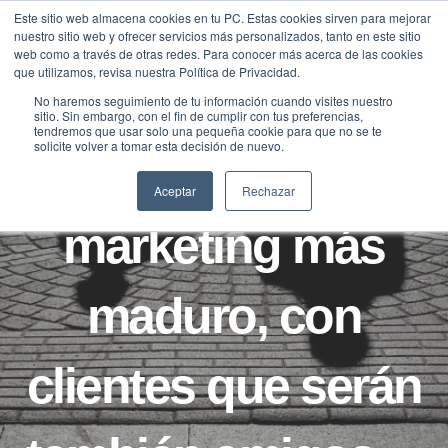
Saltar
Este sitio web almacena cookies en tu PC. Estas cookies sirven para mejorar
Traducir »
nuestro sitio web y ofrecer servicios más personalizados, tanto en este sitio
al
web como a través de otras redes. Para conocer más acerca de las cookies
contenido
que utilizamos, revisa nuestra Política de Privacidad.
No haremos seguimiento de tu información cuando visites nuestro
sitio. Sin embargo, con el fin de cumplir con tus preferencias,
BLOG
tendremos que usar solo una pequeña cookie para que no se te
solicite volver a tomar esta decisión de nuevo.
Hacia un
Aceptar
Rechazar
marketing más
maduro, con
clientes que serán