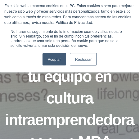
Saltar
Este sitio web almacena cookies en tu PC. Estas cookies sirven para mejorar
Traducir »
nuestro sitio web y ofrecer servicios más personalizados, tanto en este sitio
al
web como a través de otras redes. Para conocer más acerca de las cookies
contenido
que utilizamos, revisa nuestra Política de Privacidad.
No haremos seguimiento de tu información cuando visites nuestro
sitio. Sin embargo, con el fin de cumplir con tus preferencias,
BLOG
LONGEVIDAD
tendremos que usar solo una pequeña cookie para que no se te
solicite volver a tomar esta decisión de nuevo.
¿Piensas formar a
Aceptar
Rechazar
tu equipo en
cultura
intraemprendedora