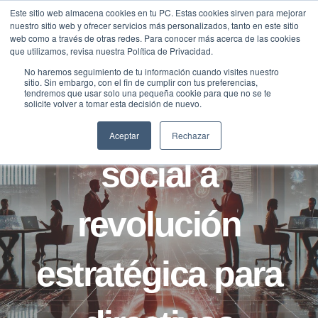
Saltar
Este sitio web almacena cookies en tu PC. Estas cookies sirven para mejorar
Traducir »
nuestro sitio web y ofrecer servicios más personalizados, tanto en este sitio
al
web como a través de otras redes. Para conocer más acerca de las cookies
contenido
que utilizamos, revisa nuestra Política de Privacidad.
No haremos seguimiento de tu información cuando visites nuestro
sitio. Sin embargo, con el fin de cumplir con tus preferencias,
B2B
BLOG
tendremos que usar solo una pequeña cookie para que no se te
solicite volver a tomar esta decisión de nuevo.
LinkedIn: de red
Aceptar
Rechazar
social a
revolución
estratégica para