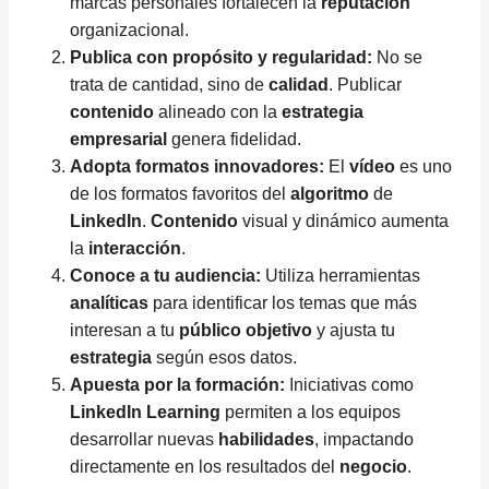
marcas personales fortalecen la
reputación
organizacional.
Publica con propósito y regularidad:
No se
trata de cantidad, sino de
calidad
. Publicar
contenido
alineado con la
estrategia
empresarial
genera fidelidad.
Adopta formatos innovadores:
El
vídeo
es uno
de los formatos favoritos del
algoritmo
de
LinkedIn
.
Contenido
visual y dinámico aumenta
la
interacción
.
Conoce a tu audiencia:
Utiliza herramientas
analíticas
para identificar los temas que más
interesan a tu
público objetivo
y ajusta tu
estrategia
según esos datos.
Apuesta por la formación:
Iniciativas como
LinkedIn Learning
permiten a los equipos
desarrollar nuevas
habilidades
, impactando
directamente en los resultados del
negocio
.