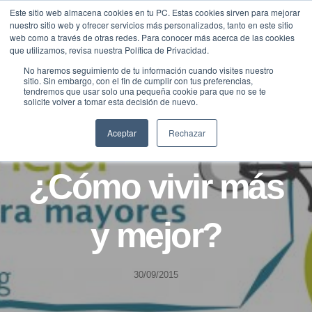
Saltar
Este sitio web almacena cookies en tu PC. Estas cookies sirven para mejorar
Traducir »
nuestro sitio web y ofrecer servicios más personalizados, tanto en este sitio
al
web como a través de otras redes. Para conocer más acerca de las cookies
contenido
que utilizamos, revisa nuestra Política de Privacidad.
No haremos seguimiento de tu información cuando visites nuestro
sitio. Sin embargo, con el fin de cumplir con tus preferencias,
tendremos que usar solo una pequeña cookie para que no se te
solicite volver a tomar esta decisión de nuevo.
Aceptar
Rechazar
BLOG
LONGEVIDAD
¿Cómo vivir más
y mejor?
30/09/2015