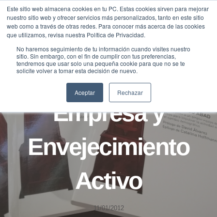
Saltar
Este sitio web almacena cookies en tu PC. Estas cookies sirven para mejorar
Traducir »
nuestro sitio web y ofrecer servicios más personalizados, tanto en este sitio
al
web como a través de otras redes. Para conocer más acerca de las cookies
contenido
que utilizamos, revisa nuestra Política de Privacidad.
No haremos seguimiento de tu información cuando visites nuestro
sitio. Sin embargo, con el fin de cumplir con tus preferencias,
tendremos que usar solo una pequeña cookie para que no se te
solicite volver a tomar esta decisión de nuevo.
BLOG
FUNDACIÓN
Aceptar
Rechazar
Empresa y
Envejecimiento
Activo
11/01/2012