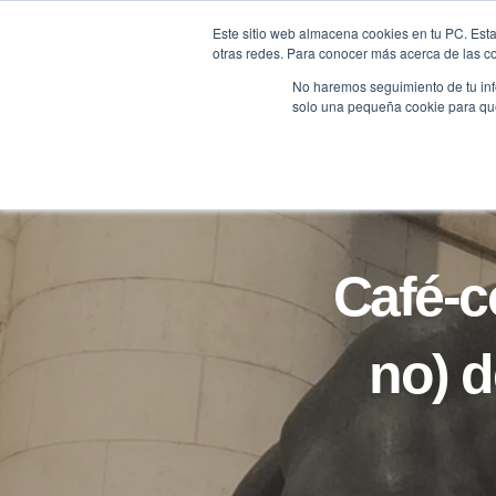
Saltar
Este sitio web almacena cookies en tu PC. Esta
al
otras redes. Para conocer más acerca de las coo
HOME
contenido
No haremos seguimiento de tu info
solo una pequeña cookie para que 
Café-c
no) d