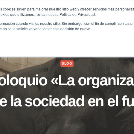
s cookies sirven para mejorar nuestro sitio web y ofrecer servicios más personaliza
kies que utilizamos, revisa nuestra Política de Privacidad.
B2B
FILANTROPÍA
LONGEVIDAD
AGENDA
ME
rmación cuando visites nuestro sitio. Sin embargo, con el fin de cumplir con tus 
no se te solicite volver a tomar esta decisión de nuevo.
BLOG
oloquio «La organiza
e la sociedad en el f
02/02/2017