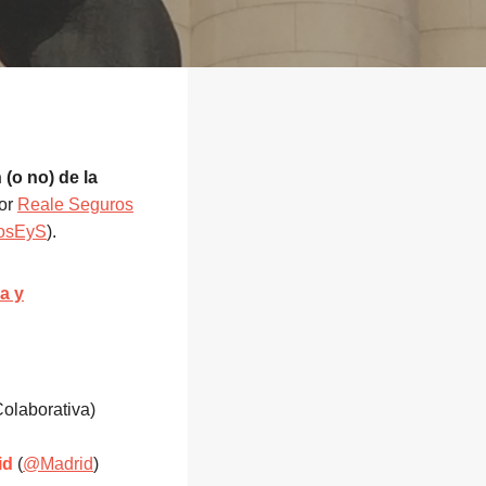
 (o no) de la
por
Reale Seguros
osEyS
).
a y
olaborativa)
id
(
@Madrid
)