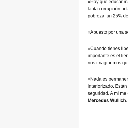
«Hay que educar má
tanta corrupción ni
pobreza, un 25% de
«Apuesto por una soc
«Cuando tienes lib
importante es el tie
nos imaginemos qu
«Nada es permanent
interiorizado. Está
seguridad. A mi me 
Mercedes Wullich
.