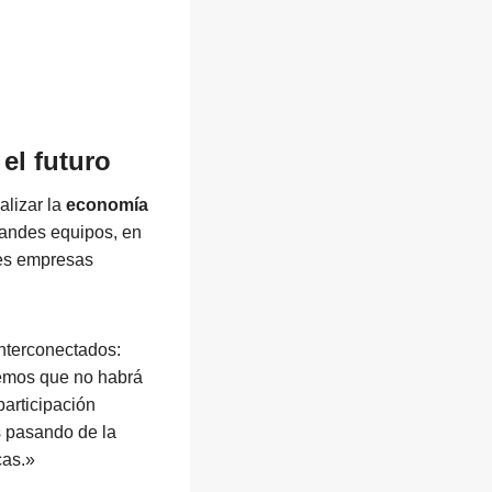
el futuro
alizar la
economía
randes equipos, en
des empresas
interconectados:
eemos que no habrá
participación
 pasando de la
cas.»