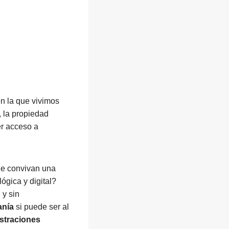
en la que vivimos
 la propiedad
er acceso a
e convivan una
ógica y digital?
y sin
anía
si puede ser al
istraciones