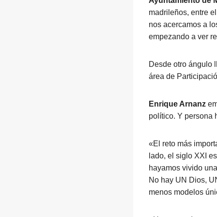
Ayuntamiento de 
madrileños, entre e
nos acercamos a lo
empezando a ver re
Desde otro ángulo l
área de Participació
Enrique Arnanz
em
político. Y person
«El reto más import
lado, el siglo XXI e
hayamos vivido una 
No hay UN Dios, UN
menos modelos único