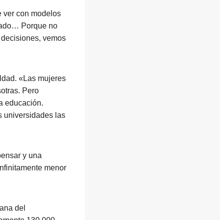
ue ver con modelos
nerado… Porque no
 decisiones, vemos
aldad. «Las mujeres
otras. Pero
la educación.
 universidades las
pensar y una
infinitamente menor
dana del