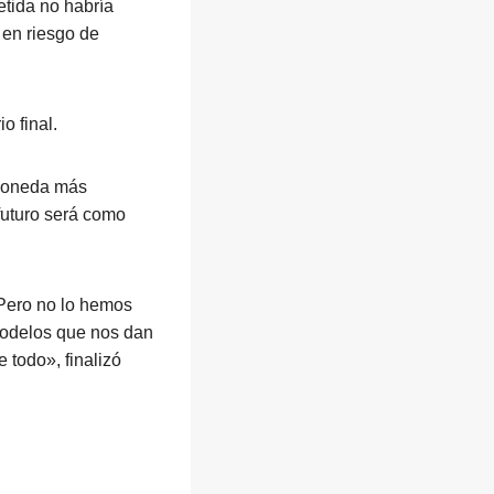
tida no habría
 en riesgo de
o final.
 moneda más
 futuro será como
Pero no lo hemos
 modelos que nos dan
 todo», finalizó