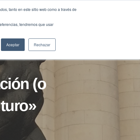
Traducir »
dos, tanto en este sitio web como a través de
DIOS
FUNDACIÓN
CLUB
CONTACTO
preferencias, tendremos que usar
Aceptar
Rechazar
ción (o
uturo»