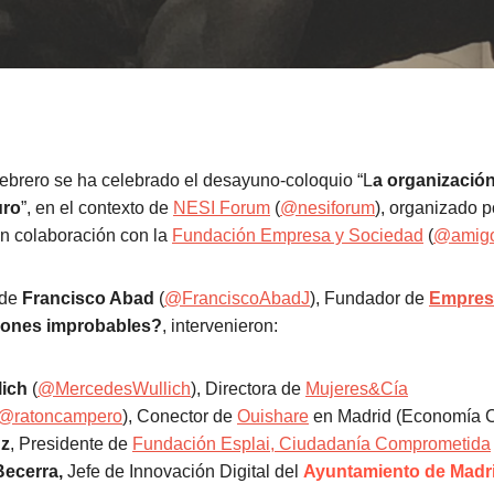
febrero se ha celebrado el desayuno-coloquio “L
a organización
uro
”, en el contexto de
NESI Forum
(
@nesiforum
), organizado 
en colaboración con la
Fundación Empresa y Sociedad
(
@amig
 de
Francisco Abad
(
@FranciscoAbadJ
), Fundador de
Empres
iones improbables?
, intervenieron:
ich
(
@MercedesWullich
), Directora de
Mujeres&Cía
@ratoncampero
), Conector de
Ouishare
en Madrid (Economía C
nz
, Presidente de
Fundación Esplai, Ciudadanía Comprometida
Becerra,
Jefe de Innovación Digital del
Ayuntamiento de Madr