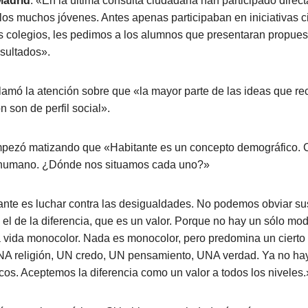
Madrid
. «En la última consulta ciudadana han participado dire
llos muchos jóvenes. Antes apenas participaban en iniciativas 
s colegios, les pedimos a los alumnos que presentaran propue
sultados».
lamó la atención sobre que «la mayor parte de las ideas que re
n son de perfil social».
pezó matizando que «Habitante es un concepto demográfico. 
a humano. ¿Dónde nos situamos cada uno?»
ante es luchar contra las desigualdades. No podemos obviar su
s el de la diferencia, que es un valor. Porque no hay un sólo m
vida monocolor. Nada es monocolor, pero predomina un cierto 
A religión, UN credo, UN pensamiento, UNA verdad. Ya no ha
s. Aceptemos la diferencia como un valor a todos los niveles.