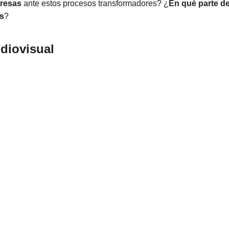
presas
ante estos procesos transformadores? ¿
En qué parte d
as
?
diovisual