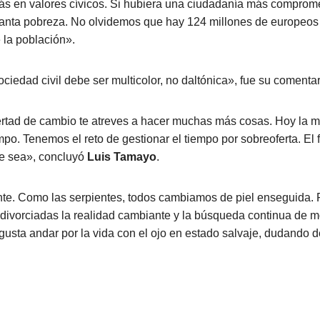
s en valores cívicos. Si hubiera una ciudadanía más comprome
 tanta pobreza. No olvidemos que hay 124 millones de europeos
 la población».
iedad civil debe ser multicolor, no daltónica», fue su comentari
ertad de cambio te atreves a hacer muchas más cosas. Hoy la
mpo. Tenemos el reto de gestionar el tiempo por sobreoferta. El
e sea», concluyó
Luis Tamayo
.
e. Como las serpientes, todos cambiamos de piel enseguida. 
n divorciadas la realidad cambiante y la búsqueda continua de
gusta andar por la vida con el ojo en estado salvaje, dudando de