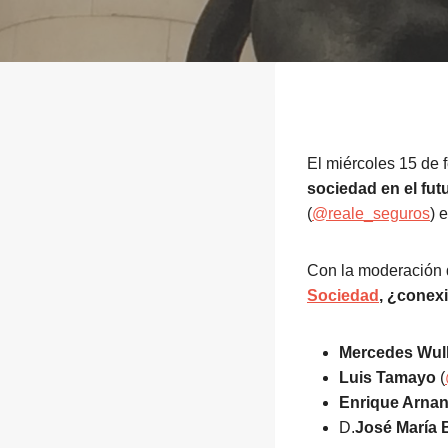
El miércoles 15 de 
sociedad en el fut
(
@reale_seguros
) 
Con la moderación
Sociedad
, ¿conex
Mercedes Wull
Luis Tamayo
(
Enrique Arna
D.
José María 