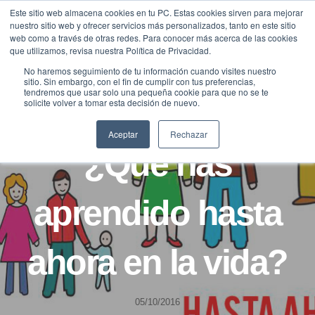
Saltar
Este sitio web almacena cookies en tu PC. Estas cookies sirven para mejorar
Traducir »
nuestro sitio web y ofrecer servicios más personalizados, tanto en este sitio
al
web como a través de otras redes. Para conocer más acerca de las cookies
contenido
que utilizamos, revisa nuestra Política de Privacidad.
No haremos seguimiento de tu información cuando visites nuestro
sitio. Sin embargo, con el fin de cumplir con tus preferencias,
tendremos que usar solo una pequeña cookie para que no se te
solicite volver a tomar esta decisión de nuevo.
BLOG
LONGEVIDAD
Aceptar
Rechazar
¿Qué has
aprendido hasta
ahora en la vida?
05/10/2016