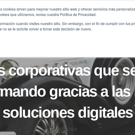
s cookies sirven para mejorar nuestro sitio web y ofrecer servicios más personaliza
kies que utilizamos, revisa nuestra Política de Privacidad.
B2B
FILANTROPÍA
LONGEVIDAD
AGENDA
ME
rmación cuando visites nuestro sitio. Sin embargo, con el fin de cumplir con tus 
no se te solicite volver a tomar esta decisión de nuevo.
B2B
BLOG
s corporativas que s
rmando gracias a las
soluciones digitales
06/02/2024