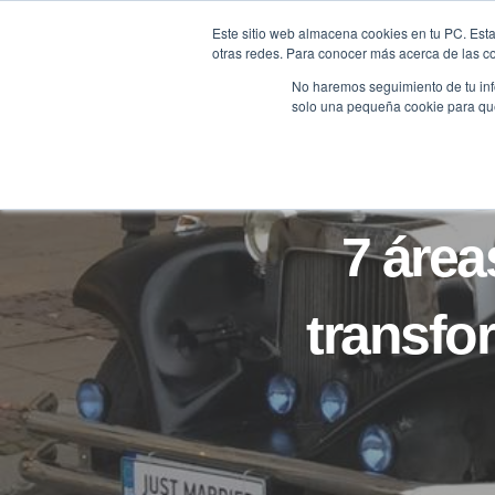
Saltar
Este sitio web almacena cookies en tu PC. Esta
al
otras redes. Para conocer más acerca de las coo
HOME
contenido
No haremos seguimiento de tu info
solo una pequeña cookie para que 
7 área
transfo