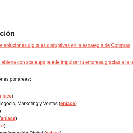
ción
de soluciones digitales disruptivas en la estrategia de Compras
abierta con scaleups puede impulsar tu empresa gracias a la t
ones por áreas:
nlace
)
egocio, Marketing y Ventas (
enlace
)
)
(
enlace
)
ce
)