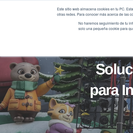
Saltar
Este sitio web almacena cookies en tu PC. Esta
al
otras redes. Para conocer más acerca de las coo
HOME
contenido
No haremos seguimiento de tu info
solo una pequeña cookie para que 
Soluc
para I