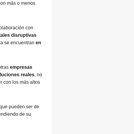
 con más o menos
olaboración con
tales disruptivas
 ya se encuentran
en
otras
empresas
luciones reales
, no
 con los más altos
, que pueden ser de
endiendo de su