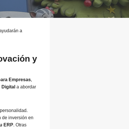
 ayudarán a
ovación y
 para Empresas
,
 Digital
a abordar
personalidad.
n de inversión en
su ERP
. Otras