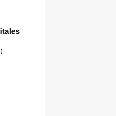
itales
e
)