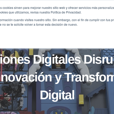
s cookies sirven para mejorar nuestro sitio web y ofrecer servicios más personaliza
kies que utilizamos, revisa nuestra Política de Privacidad.
B2B
FILANTROPÍA
LONGEVIDAD
AGENDA
ME
rmación cuando visites nuestro sitio. Sin embargo, con el fin de cumplir con tus 
no se te solicite volver a tomar esta decisión de nuevo.
B2B
BLOG
iones Digitales Disru
nnovación y Transfo
Digital
08/01/2024