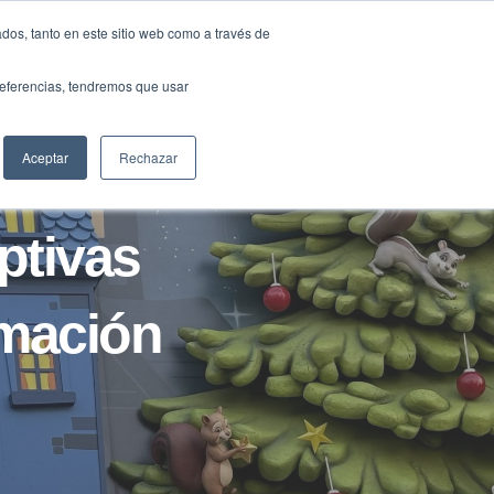
Traducir »
dos, tanto en este sitio web como a través de
DIOS
FUNDACIÓN
CLUB
CONTACTO
preferencias, tendremos que usar
Aceptar
Rechazar
ptivas
rmación