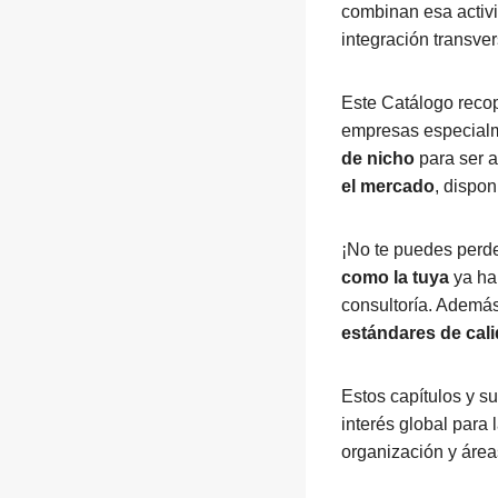
combinan esa activ
integración transve
Este Catálogo recop
empresas especialm
de nicho
para ser a
el mercado
, dispon
¡No te puedes perde
como la tuya
ya han
consultoría. Ademá
estándares de cali
Estos capítulos y s
interés global para 
organización y área