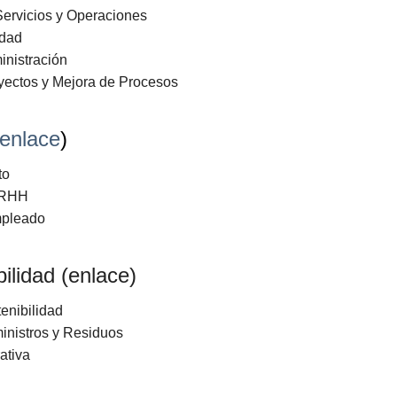
Servicios y Operaciones
idad
inistración
yectos y Mejora de Procesos
enlace
)
to
RRHH
mpleado
ilidad (
enlace
)
enibilidad
inistros y Residuos
ativa