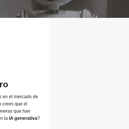
tro
os en el mercado de
 crees que el
oneras que han
en la
IA generativa
?