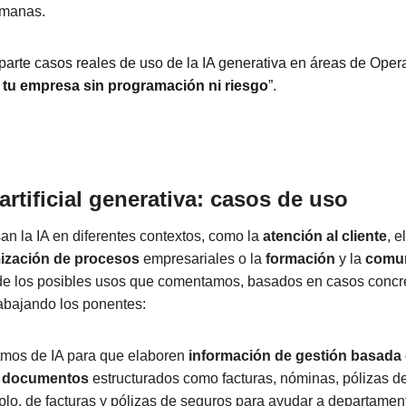
emanas.
arte casos reales de uso de la IA generativa en áreas de Operac
 tu empresa sin programación ni riesgo
”.
 artificial generativa: casos de uso
n la IA en diferentes contextos, como la
atención al cliente
, e
ización de procesos
empresariales o la
formación
y la
comun
de los posibles usos que comentamos, basados en casos concre
rabajando los ponentes:
itmos de IA para que elaboren
información de gestión basada
e documentos
estructurados como facturas, nóminas, pólizas de
plo, de facturas y pólizas de seguros para ayudar a departamen