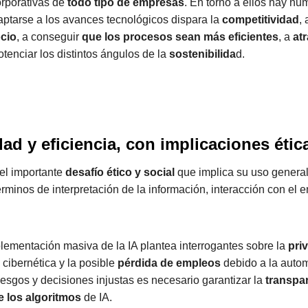
orporativas de
todo tipo de empresas
. En torno a ellos hay n
aptarse a los avances tecnológicos dispara la
competitividad
,
ocio
, a conseguir
que los procesos sean más eficientes
, a
atr
otenciar los distintos ángulos de la
sostenibilida
d.
ad y eficiencia, con implicaciones étic
 el importante
desafío ético y social
que implica su uso general
rminos de interpretación de la información, interacción con el 
mplementación masiva de la IA plantea interrogantes sobre la
pri
d
cibernética y la posible
pérdida de empleos
debido a la auto
sesgos y decisiones injustas es necesario garantizar la
transpa
e los algoritmos
de IA.