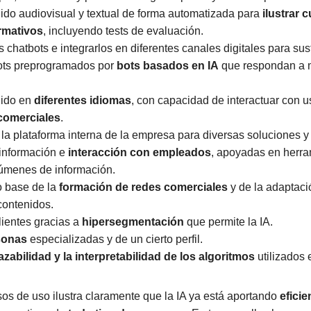
ido audiovisual y textual de forma automatizada para
ilustrar 
rmativos
, incluyendo tests de evaluación.
 chatbots e integrarlos en diferentes canales digitales para susti
bots preprogramados por
bots basados en IA
que respondan a 
nido en
diferentes idiomas
, con capacidad de interactuar con u
comerciales
.
en la plataforma interna de la empresa para diversas soluciones 
información e
interacción con empleados
, apoyadas en herra
úmenes de información.
o base de la
formación
de redes comerciales
y de la adaptaci
contenidos.
ientes gracias a
hipersegmentación
que permite la IA.
sonas
especializadas y de un cierto perfil.
azabilidad y la interpretabilidad de los algoritmos
utilizados 
os de uso ilustra claramente que la IA ya está aportando
eficie