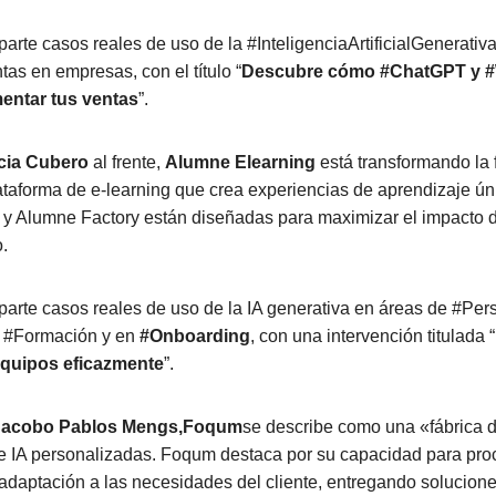
arte casos reales de uso de la #InteligenciaArtificialGenerativ
as en empresas, con el título “
Descubre cómo #ChatGPT y 
entar tus ventas
”.
cia Cubero
al frente,
Alumne Elearning
está transformando la
taforma de e-learning que crea experiencias de aprendizaje ún
 Alumne Factory están diseñadas para maximizar el impacto d
.
arte casos reales de uso de la IA generativa en áreas de #Per
 #Formación y en
#Onboarding
, con una intervención titulada “
equipos eficazmente
”.
Jacobo Pablos Mengs,
Foqum
se describe como una «fábrica 
e IA personalizadas. Foqum destaca por su capacidad para proc
 adaptación a las necesidades del cliente, entregando solucion