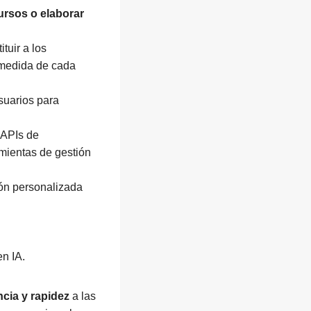
cursos o elaborar
tuir a los
medida de cada
suarios para
y APIs de
mientas de gestión
ón personalizada
en IA.
ncia y rapidez
a las