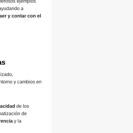
umerosos ejemplos
 ayudando a
aer y contar con el
as
izado,
entorno y cambios en
vacidad
de los
matización de
rencia
y la