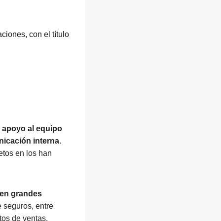
iones, con el título
l
apoyo al equipo
icación interna
.
tos en los han
 en grandes
 seguros, entre
tos de ventas.