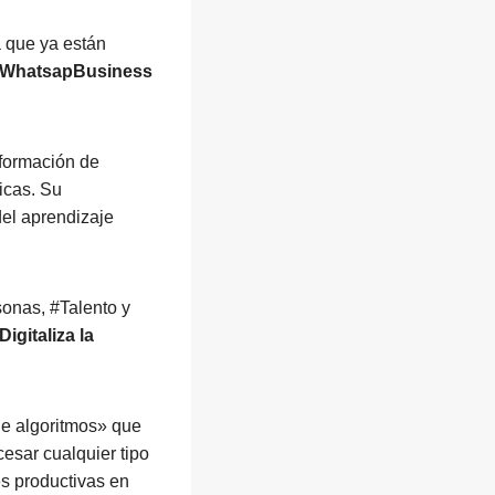
a que ya están
#WhatsapBusiness
 formación de
icas. Su
el aprendizaje
sonas, #Talento y
Digitaliza la
de algoritmos» que
esar cualquier tipo
es productivas en