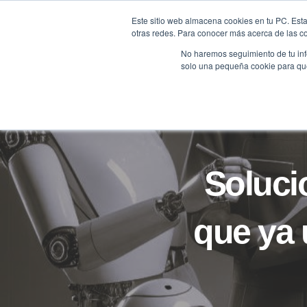
Saltar
Este sitio web almacena cookies en tu PC. Esta
al
otras redes. Para conocer más acerca de las coo
HOME
contenido
No haremos seguimiento de tu info
solo una pequeña cookie para que 
Solucio
que ya 