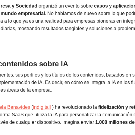
resa y Sociedad
organizó un evento sobre
casos y aplicacio
el mundo empresarial
. No hablamos de nuevo sobre lo que podrí
 a lo que ya es una realidad para empresas pioneras en integr
diarias, mostrando resultados tangibles y soluciones a problem
contenidos sobre IA
entes, sus perfiles y los títulos de los contenidos, basados en
s
mplementación de IA. Es decir, en c
ómo se integra la IA en los f
rsas áreas de la empresa.
Vela Benavides
(
indigitall
) ha revolucionado la
fidelización y r
orma SaaS que utiliza la IA para personalizar la comunicación c
avés de cualquier dispositivo. Imagina enviar
1.000 millones de 