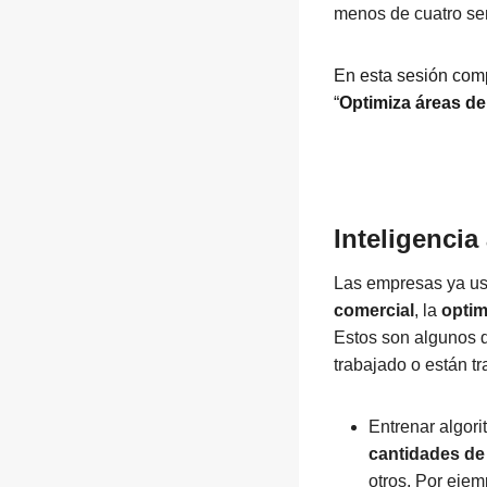
menos de cuatro s
En esta sesión comp
“
Optimiza áreas de
Inteligencia
Las empresas ya usa
comercial
, la
optim
Estos son algunos 
trabajado o están t
Entrenar algor
cantidades d
otros. Por ejem