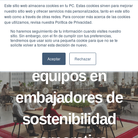
Saltar
Este sitio web almacena cookies en tu PC. Estas cookies sirven para mejorar
Traducir »
nuestro sitio web y ofrecer servicios más personalizados, tanto en este sitio
al
web como a través de otras redes. Para conocer más acerca de las cookies
contenido
que utilizamos, revisa nuestra Política de Privacidad.
No haremos seguimiento de tu información cuando visites nuestro
sitio. Sin embargo, con el fin de cumplir con tus preferencias,
CASOS
tendremos que usar solo una pequeña cookie para que no se te
solicite volver a tomar esta decisión de nuevo.
Transformar a tus
Aceptar
Rechazar
equipos en
embajadores de
sostenibilidad