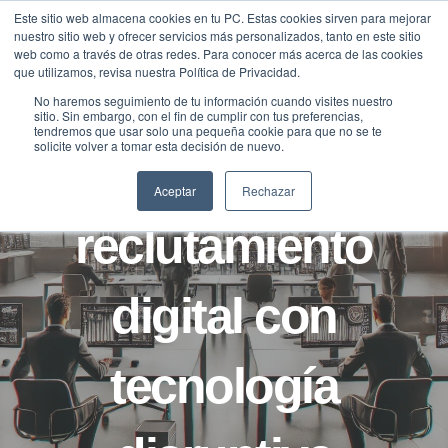
Saltar
Este sitio web almacena cookies en tu PC. Estas cookies sirven para mejorar
Traducir »
nuestro sitio web y ofrecer servicios más personalizados, tanto en este sitio
al
web como a través de otras redes. Para conocer más acerca de las cookies
contenido
que utilizamos, revisa nuestra Política de Privacidad.
No haremos seguimiento de tu información cuando visites nuestro
sitio. Sin embargo, con el fin de cumplir con tus preferencias,
CASOS
tendremos que usar solo una pequeña cookie para que no se te
solicite volver a tomar esta decisión de nuevo.
Revolucionar el
Aceptar
Rechazar
reclutamiento
digital con
tecnología