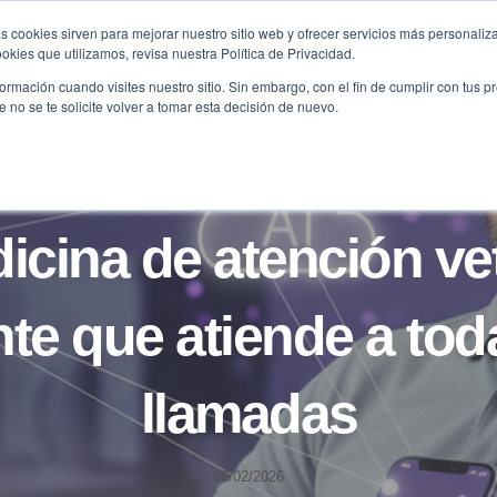
s cookies sirven para mejorar nuestro sitio web y ofrecer servicios más personaliza
kies que utilizamos, revisa nuestra Política de Privacidad.
B2B
FILANTROPÍA
LONGEVIDAD
AGENDA
ME
rmación cuando visites nuestro sitio. Sin embargo, con el fin de cumplir con tus 
no se te solicite volver a tomar esta decisión de nuevo.
CASOS
icina de atención vet
te que atiende a tod
llamadas
08/02/2026