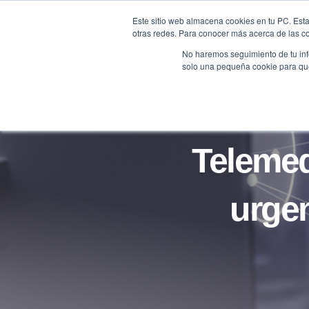
Saltar
Este sitio web almacena cookies en tu PC. Esta
al
otras redes. Para conocer más acerca de las coo
HOME
contenido
No haremos seguimiento de tu info
solo una pequeña cookie para que 
Telemed
urgen