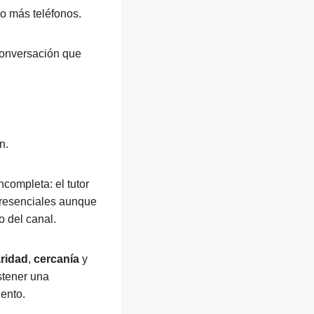
o más teléfonos.
conversación que
n.
completa: el tutor
 presenciales aunque
o del canal.
aridad
,
cercanía
y
ostener una
iento.