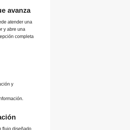
ue avanza
uede atender una
r y abre una
rcepción completa
ución y
información.
ación
n flujo diseñado